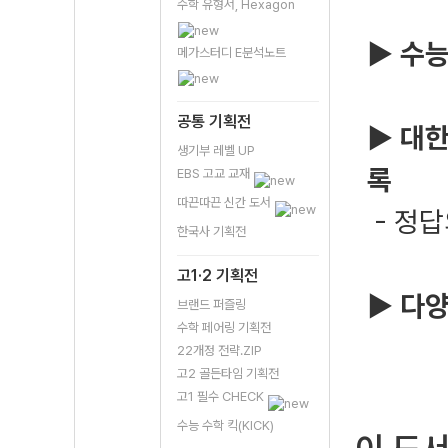
수학 유형서, Hexagon
▶ 수능
메가스터디 E분석노트
공통 기획전
▶ 대한
생기부 레벨 UP
록
EBS 고교 교재
따끈따끈 신간 도서
- 정답
한국사 기획전
고1·2 기획전
▶ 다양
브랜드 퍼즐링
수학 페어링 기획전
22개정 전략.ZIP
고2 골든타임 기획전
고1 필수 CHECK
수능 수학 킥(KICK)