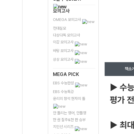
모의고사
OMEGA 모의고사
전대실모
다상다독 모의고사
이감 모의고사
바탕 모의고사
상상 모의고사
책소
MEGA PICK
EBS 수능완성
▶ 수능
EBS 수능특강
평가 전
윤리의 정석 현자의 돌
안 틀리는 영어, 안틀영
한 권 질주&한 판 승부
▶ 최대
지인선 시리즈