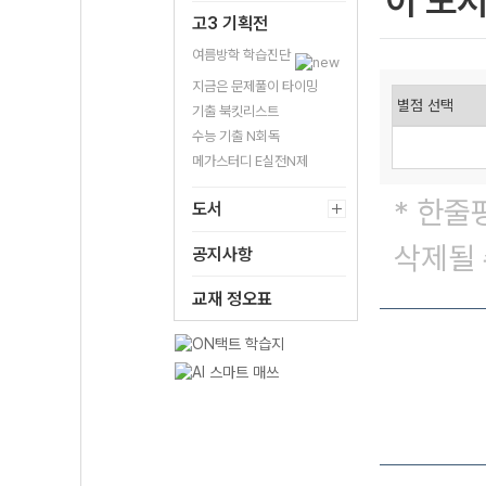
이 도
고3 기획전
여름방학 학습진단
지금은 문제풀이 타이밍
기출 북킷리스트
수능 기출 N회독
메가스터디 E실전N제
* 한줄
도서
삭제될 
공지사항
교재 정오표