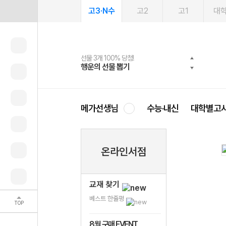
고3·N수
고2
고1
대
선물 3개 100% 당첨!
선물 100% 증정!
여름방학 스터디 캐시백
2027 러셀 단과
스마트러닝앱
메가패스
메가패스 수강생 무료혜택!
사회공헌 캠페인
행운의 선물 뽑기
메가스터디 X 올리브
메가런 썸머스쿨
강사 공개선발
설문 EVENT
3일 무료 체험권
메가클럽 멤버십
희망이룸 메가나눔
영
메가선생님
수능·내신
대학별고
온라인서점
교재 찾기
베스트 한줄평
TOP
8월 구매 EVENT