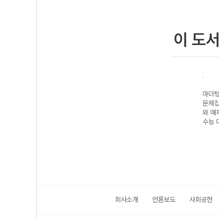
이 도
기출
마더텅 수능기출
마더텅 수능기출
마더텅 수능기출
마더텅
·문화
문제집 기하
문제집 윤리와 사
문제집 지구과학II
문제집
 대
(2027 수능 대
상 (2027 수능
(2027 수능 대
와 매체
비)
대비)
비)
수능 
회사소개
언론보도
사회공헌