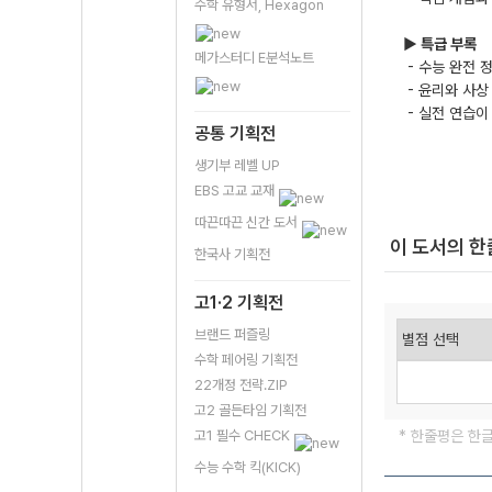
수학 유형서, Hexagon
▶
특급 부록
메가스터디 E분석노트
- 수능 완전 
- 윤리와 사상
- 실전 연습이
공통 기획전
생기부 레벨 UP
EBS 고교 교재
따끈따끈 신간 도서
이 도서의 
한국사 기획전
고1·2 기획전
브랜드 퍼즐링
수학 페어링 기획전
22개정 전략.ZIP
고2 골든타임 기획전
고1 필수 CHECK
* 한줄평은 한
수능 수학 킥(KICK)