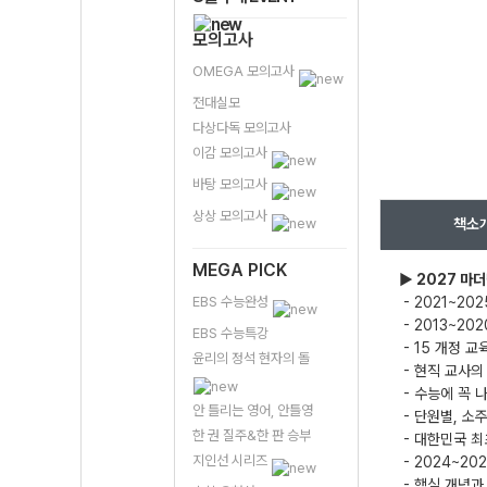
모의고사
OMEGA 모의고사
전대실모
다상다독 모의고사
이감 모의고사
바탕 모의고사
상상 모의고사
책소
MEGA PICK
▶ 2027 마
EBS 수능완성
- 2021~2
- 2013~2
EBS 수능특강
- 15 개정 
윤리의 정석 현자의 돌
- 현직 교사의
- 수능에 꼭 
안 틀리는 영어, 안틀영
- 단원별, 소
한 권 질주&한 판 승부
- 대한민국 최
지인선 시리즈
- 2024~2
- 핵심 개념과