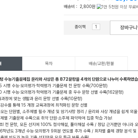
배송비 :
2,800원
종이책
장바구니
메가스터디
개
목차
배송/교환/환불
더텅 수능기출문제집 윤리와 사상은 총 872문항을 4개의 단원으로 나누어 수록하였습
025 시행 수능·모의평가·학력평가 기출문제 전 문항 수록(700문항)
020 시행 수능·모의평가·학력평가 기출문제 중 우수 문항 선별 수록(162문항)
교육과정에 맞는 생활과 윤리 문항 선별 수록(10문항)
 감수를 통해 15 개정 교육과정에 최적화된 문항 선별
나오는 단원별, 소주제별 필수 개념 및 암기사항 정리 / 윤리와 사상 개념을 쉽게 외울
주제별 기출문제 수록으로 취약 단원·소주제 파악하여 집중 학습 가능!
초! 전 문항, 모든 선지에 100% 첨삭해설, 풀이해설 수록 / 정답 근거뿐만 아니라 
026학년도 3개년 수능·모의평가 9회분 연도별 추가 수록 / 회차별 출제 경향 분석 및
 출제 빈도가 높은 기출 선지만을 모은 특급 부록 수록!