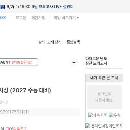
9/2(수) 19:30
9월 모의고사 LIVE 설명회
신청
103
로그인
회원가입
학원 바로가기
현우진의
강좌 · 교재 찾기
통합검색
킬링캠프 시즌1
리미엄 30
8/10(월) 마감
다채로운 난도
EVENT
8/10(월) 마감
실전 모의고사
내가 최근 본 도서
상 (2027 수능 대비)
로그인후
사용하세요.
2-12
 9791175631311
0/0
(10% 할인)
원