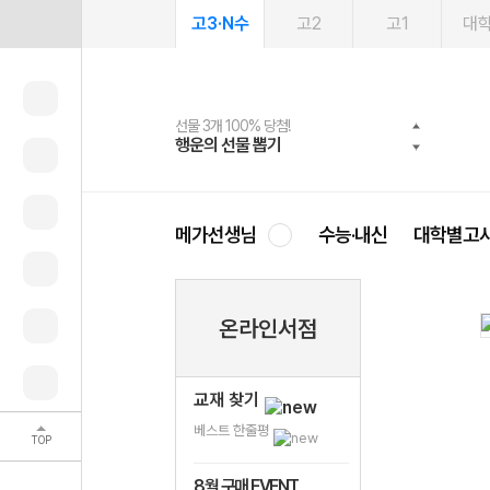
고3·N수
고2
고1
대
선물 3개 100% 당첨!
선물 100% 증정!
여름방학 스터디 캐시백
2027 러셀 단과
스마트러닝앱
메가패스
메가패스 수강생 무료혜택!
사회공헌 캠페인
행운의 선물 뽑기
메가스터디 X 올리브
메가런 썸머스쿨
강사 공개선발
설문 EVENT
3일 무료 체험권
메가클럽 멤버십
희망이룸 메가나눔
영
메가선생님
수능·내신
대학별고
온라인서점
교재 찾기
베스트 한줄평
TOP
8월 구매 EVENT