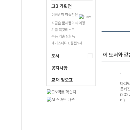
고3 기획전
여름방학 학습진단
지금은 문제풀이 타이밍
기출 북킷리스트
수능 기출 N회독
메가스터디 E실전N제
이 도서와 같
도서
공지사항
교재 정오표
기출
마더텅 수능기출
마더텅 수능기출
마더텅 수능기출
마더텅
학II
문제집 미적분
모의고사 30회
문제집 정치와 법
문제집
 대
(2027 수능 대
영어 영역 SE
(2027 수능 대
(202
비)
(2027 수능 대
비)
비)
비)