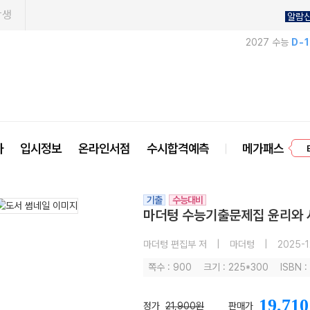
학생
알람
2027 수능
D-
프
사
입시정보
온라인서점
수시합격예측
메가패스
기출
수능대비
마더텅 수능기출문제집 윤리와 사
마더텅 편집부 저
|
마더텅
|
2025-1
쪽수 : 900
크기 : 225*300
ISBN :
19,710
정가
21,900원
판매가