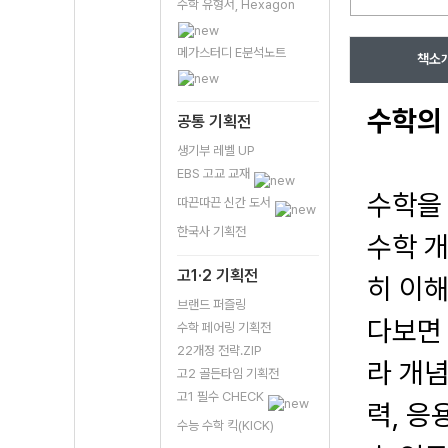
수학 유형서, Hexagon
메가스터디 E분석노트
책소
수학의
공통 기획전
생기부 레벨 UP
EBS 고교 교재
수학을
따끈따끈 신간 도서
한국사 기획전
수학 
고1·2 기획전
히 이
브랜드 퍼즐링
다보면 
수학 페어링 기획전
22개정 전략.ZIP
라 개
고2 골든타임 기획전
고1 필수 CHECK
력, 응
수능 수학 킥(KICK)