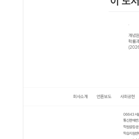
이 도
신올
개념원리 기
개념원리 미적분
개념원리 기하
개념원
22개
하-22개정
(2026년용)
(2026년용)
확률과
)
(2026년)
(202
회사소개
언론보도
사회공헌
06643 서
통신판매번호
학원설립·운
학습지원센터