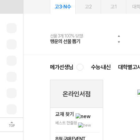
고3·N수
고2
고1
대
선물 3개 100% 당첨!
선물 100% 증정!
여름방학 스터디 캐시백
2027 러셀 단과
스마트러닝앱
메가패스
메가패스 수강생 무료혜택!
사회공헌 캠페인
행운의 선물 뽑기
메가스터디 X 올리브
메가런 썸머스쿨
강사 공개선발
설문 EVENT
3일 무료 체험권
메가클럽 멤버십
희망이룸 메가나눔
영
메가선생님
수능·내신
대학별고
온라인서점
교재 찾기
베스트 한줄평
TOP
8월 구매 EVENT