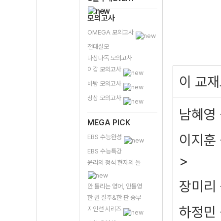
모의고사
OMEGA 모의고사
전대실모
다상다독 모의고사
이감 모의고사
이 교재
바탕 모의고사
상상 모의고사
남혜영 
MEGA PICK
이지훈 
EBS 수능완성
EBS 수능특강
>
윤리의 정석 현자의 돌
장미리 
안 틀리는 영어, 안틀영
한 권 질주&한 판 승부
하정민 
지인선 시리즈