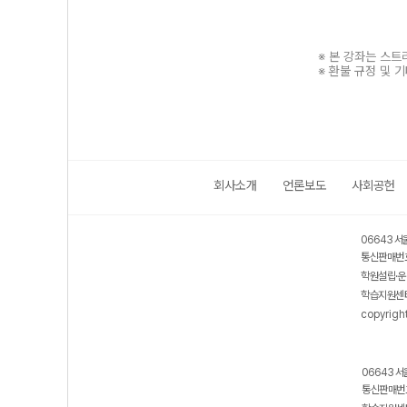
※ 본 강좌는 스
※ 환불 규정 및 
회사소개
언론보도
사회공헌
보호 관리체계 ISMS 인증획득
인터넷 저작권 지킴이 - 클린사이트
06643 서
통신판매번호
학원설립·운
학습지원센터
copyrigh
06643 서
통신판매번호