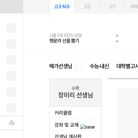
고3·N수
고2
고1
대
선물 3개 100% 당첨!
선물 100% 증정!
여름방학 스터디 캐시백
2027 러셀 단과
스마트러닝앱
메가패스
메가패스 수강생 무료혜택!
사회공헌 캠페인
행운의 선물 뽑기
메가스터디 X 올리브
메가런 썸머스쿨
강사 공개선발
설문 EVENT
3일 무료 체험권
메가클럽 멤버십
희망이룸 메가나눔
영
메가선생님
수능·내신
대학별고
수학
장미리 선생님
커리큘럼
TOP
강좌 및 교재
선생님 게시판