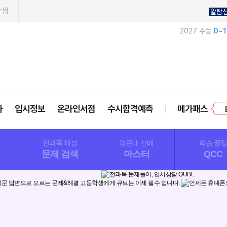
학생
알람
2027 수능
D-
프
사
입시정보
온라인서점
수시합격예측
메가패스
전과목 해설
명문대 선배
학습 꿀팁
문제 검색
마스터
QCC