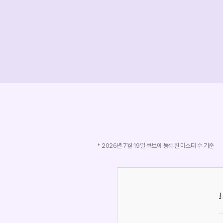
* 2026년 7월 19일 큐브에 등록된 마스터 수 기준
학습법
학습법
2027 6평 생윤 심화 분석1(54)
내신 좌우반전 시키기 대작전
(34)