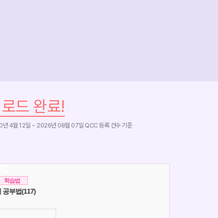
업로드 완료!
20년 4월 12일 ~ 2026년 08월 07일 QCC 등록 건수 기준
CC
대학생활
학습법
경제는 무슨공부 함?(64)
기댓값이적분일리없잖아,무리
학종러들을
무리!(133)