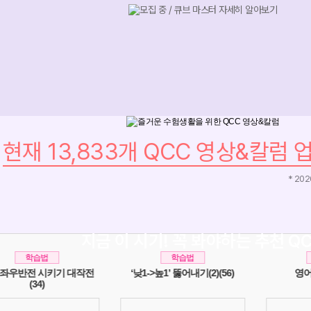
현재 13,833개 QCC 영상&칼럼 
* 20
지금 이 시기! 꼭 봐야하는 추천 Q
학습법
학습법
‘낮1->높1’ 뚫어내기(2)(56)
영어 공부법(117)
글로벌