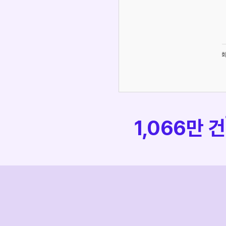
성균관대학교 구은빈 마스터
이화여자대학교 김민지 마스터
조회수
1,901
조회수
2,169
등록일
2026-07-31
등록일
2026-07-30
1,066만 건