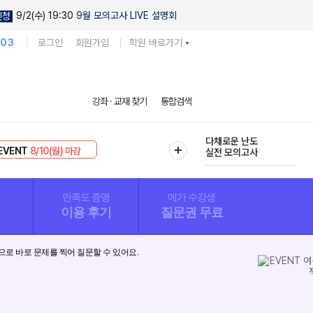
9/2(수) 19:30
9월 모의고사 LIVE 설명회
신청
103
로그인
회원가입
학원 바로가기
현우진의
강좌 · 교재 찾기
통합검색
킬링캠프 시즌1
리미엄 30
8/10(월) 마감
다채로운 난도
EVENT
8/10(월) 마감
실전 모의고사
만족도 증명
메가 수강생
이용 후기
질문권 무료