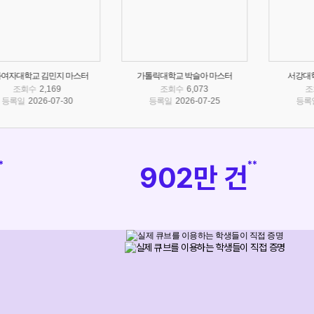
가톨릭대학교 박슬아 마스터
서강대학교 이수화 마스터
성
조회수
6,073
조회수
18,409
등록일
2026-07-25
등록일
2026-07-08
*
**
902만 건