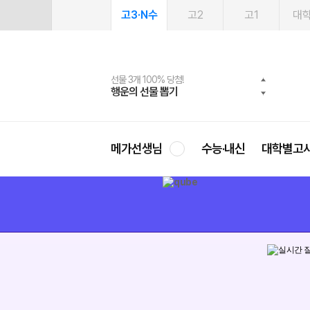
고3·N수
고2
고1
대
선물 3개 100% 당첨!
선물 100% 증정!
여름방학 스터디 캐시백
2027 러셀 단과
스마트러닝앱
메가패스
메가패스 수강생 무료혜택!
사회공헌 캠페인
행운의 선물 뽑기
메가스터디 X 올리브
메가런 썸머스쿨
강사 공개선발
설문 EVENT
3일 무료 체험권
메가클럽 멤버십
희망이룸 메가나눔
영
메가선생님
수능·내신
대학별고