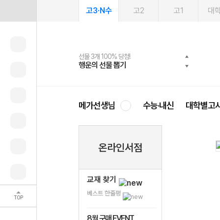
고3·N수
고2
고1
대
선물 3개 100% 당첨!
선물 100% 증정!
여름방학 스터디 캐시백
2027 러셀 단과
스마트러닝앱
메가패스
메가패스 수강생 무료혜택!
사회공헌 캠페인
행운의 선물 뽑기
메가스터디 X 올리브
메가런 썸머스쿨
강사 공개선발
설문 EVENT
3일 무료 체험권
메가클럽 멤버십
희망이룸 메가나눔
영
메가선생님
수능·내신
대학별고
온라인서점
교재 찾기
베스트 한줄평
TOP
8월 구매 EVENT