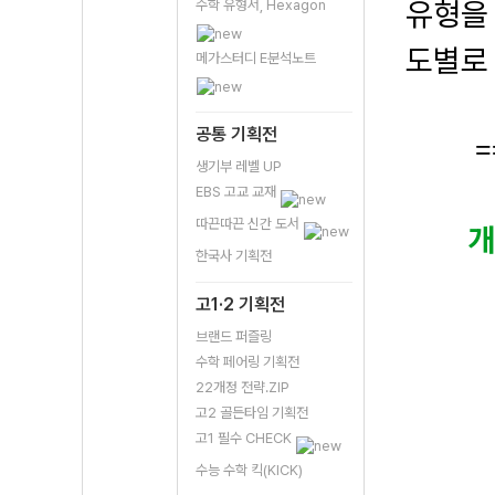
유형을 
수학 유형서, Hexagon
도별로
메가스터디 E분석노트
공통 기획전
=
생기부 레벨 UP
EBS 고교 교재
따끈따끈 신간 도서
한국사 기획전
고1·2 기획전
브랜드 퍼즐링
수학 페어링 기획전
22개정 전략.ZIP
고2 골든타임 기획전
고1 필수 CHECK
수능 수학 킥(KICK)