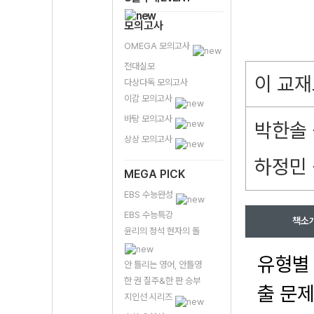
모의고사
OMEGA 모의고사
전대실모
이 교재
다상다독 모의고사
이감 모의고사
바탕 모의고사
박한솔 
상상 모의고사
하정민 -
MEGA PICK
EBS 수능완성
EBS 수능특강
책소
윤리의 정석 현자의 돌
유형별
안 틀리는 영어, 안틀영
한 권 질주&한 판 승부
출 문
지인선 시리즈