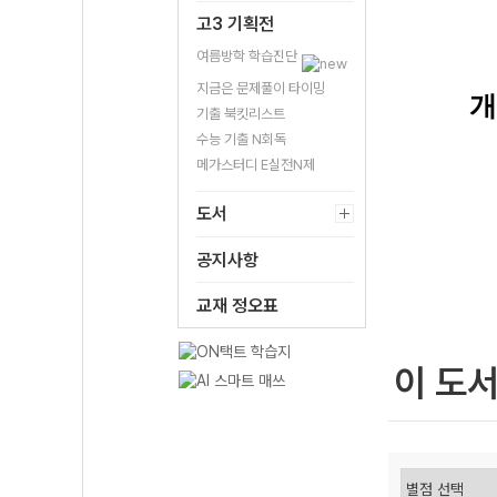
고3 기획전
여름방학 학습진단
지금은 문제풀이 타이밍
개
기출 북킷리스트
수능 기출 N회독
메가스터디 E실전N제
도서
공지사항
교재 정오표
이 도