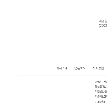
신올
개념원리 기
개념원리 확률과
개념원리 미적분
개념원
22개
하-22개정
통계 (2026년용)
(2026년용)
(202
)
(2026년)
회사소개
언론보도
사회공헌
06643 서
통신판매번호
학원설립·운
학습지원센터
copyrigh