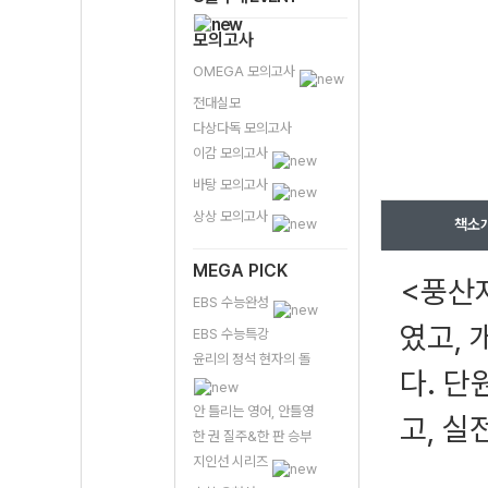
모의고사
OMEGA 모의고사
전대실모
다상다독 모의고사
이감 모의고사
바탕 모의고사
상상 모의고사
책소
MEGA PICK
<풍산
EBS 수능완성
였고,
EBS 수능특강
윤리의 정석 현자의 돌
다. 단
안 틀리는 영어, 안틀영
고, 실
한 권 질주&한 판 승부
지인선 시리즈