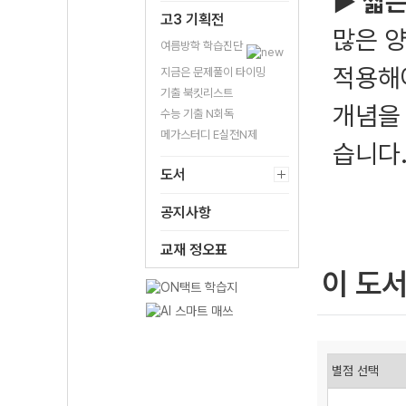
▶
짧은
고3 기획전
많은 양
여름방학 학습진단
적용해
지금은 문제풀이 타이밍
기출 북킷리스트
개념을
수능 기출 N회독
메가스터디 E실전N제
습니다
도서
공지사항
교재 정오표
이 도