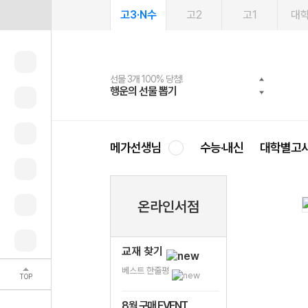
고3·N수
고2
고1
대
선물 3개 100% 당첨!
선물 100% 증정!
여름방학 스터디 캐시백
2027 러셀 단과
스마트러닝앱
메가패스
메가패스 수강생 무료혜택!
사회공헌 캠페인
행운의 선물 뽑기
메가스터디 X 올리브
메가런 썸머스쿨
강사 공개선발
설문 EVENT
3일 무료 체험권
메가클럽 멤버십
희망이룸 메가나눔
영
메가선생님
수능·내신
대학별고
온라인서점
교재 찾기
베스트 한줄평
TOP
8월 구매 EVENT