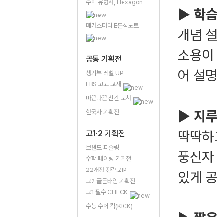
수학 유형서, Hexagon
▶ 학
메가스터디 E분석노트
개념 
소용이
공통 기획전
어 설
생기부 레벨 UP
EBS 고교 교재
따끈따끈 신간 도서
▶
지루
한국사 기획전
딱딱하
고1·2 기획전
브랜드 퍼즐링
풍산자
수학 페어링 기획전
22개정 전략.ZIP
있게 공
고2 골든타임 기획전
고1 필수 CHECK
수능 수학 킥(KICK)