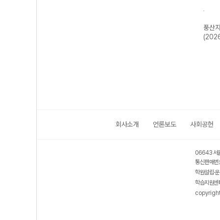
수학
풍산자 반복수학
풍산자 미적분I-
풍산자 고등 대
풍산자
학1-
파워 공통수학2-
22개정 (2026
수-22개정
(202
26
22개정 (2026
년)
(2026년용)
년)
회사소개
언론보도
사회공헌
06643 서
통신판매번호
학원설립·운
학습지원센터
copyrigh