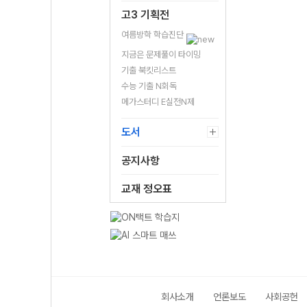
고3 기획전
여름방학 학습진단
지금은 문제풀이 타이밍
기출 북킷리스트
수능 기출 N회독
메가스터디 E실전N제
도서
공지사항
교재 정오표
회사소개
언론보도
사회공헌