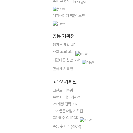
수학 유형서, Hexagon
메가스터디 E분석노트
공통 기획전
생기부 레벨 UP
EBS 고교 교재
따끈따끈 신간 도서
한국사 기획전
고1·2 기획전
브랜드 퍼즐링
수학 페어링 기획전
22개정 전략.ZIP
고2 골든타임 기획전
고1 필수 CHECK
수능 수학 킥(KICK)