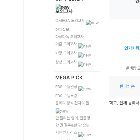
현
모의고사
OMEGA 모의고사
전대실모
다상다독 모의고사
이감 모의고사
인기키워
바탕 모의고사
상상 모의고사
# 바탕 
MEGA PICK
판매량순
EBS 수능완성
EBS 수능특강
학교, 단체 등에서
윤리의 정석 현자의 돌
안 틀리는 영어, 안틀영
한 권 질주&한 판 승부
지인선 시리즈