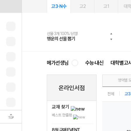
고3·N수
고2
고1
대
선물 3개 100% 당첨!
선물 100% 증정!
여름방학 스터디 캐시백
2027 러셀 단과
스마트러닝앱
메가패스
메가패스 수강생 무료혜택!
사회공헌 캠페인
행운의 선물 뽑기
메가스터디 X 올리브
메가런 썸머스쿨
강사 공개선발
설문 EVENT
3일 무료 체험권
메가클럽 멤버십
희망이룸 메가나눔
영
메가선생님
수능·내신
대학별고
영역별 
온라인서점
전체
고3
교재 찾기
베스트 한줄평
TOP
8월 구매 EVENT