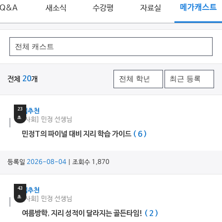
Q&A
새소식
수강평
자료실
메가캐스트
전체
20
개
8
분
23
쌤추천
초
[사회] 민정 선생님
민정T의 파이널 대비 지리 학습 가이드
( 6 )
등록일
2026-08-04
| 조회수 1,870
6
분
43
쌤추천
초
[사회] 민정 선생님
여름방학, 지리 성적이 달라지는 골든타임!
( 2 )