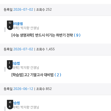
등록일
2026-07-02
| 조회수 252
22
분
52
커리큘럼
초
[과학] 박지향 선생님
[수능 생명과학] 반드시 이기는 하반기 전략
( 9 )
등록일
2026-07-02
| 조회수 1,455
7
분
2
학습법
초
[과학] 박지향 선생님
[학습법]고2 기말고사 대비법
( 2 )
등록일
2026-06-12
| 조회수 852
14
분
45
학습법
초
[과학] 박지향 선생님