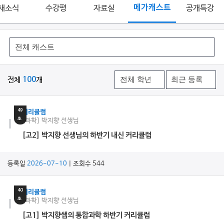
새소식
수강평
자료실
메가캐스트
공개특강
전체
100
개
11
분
49
커리큘럼
초
[과학] 박지향 선생님
[고2] 박지향 선생님의 하반기 내신 커리큘럼
등록일
2026-07-10
| 조회수 544
7
분
40
커리큘럼
초
[과학] 박지향 선생님
[고1] 박지향쌤의 통합과학 하반기 커리큘럼