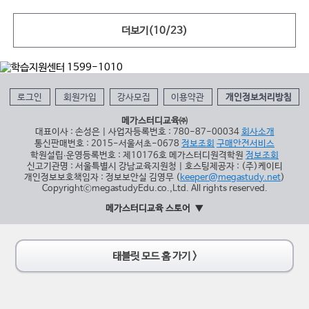
더보기(
10
/
23
)
로그인
회원가입
강사모집
이용약관
개인정보처리방침
메가스터디교육㈜
대표이사 : 손성은 | 사업자등록번호 : 780-87-00034
회사소개
통신판매번호 : 2015-서울서초-0678
정보조회
구매안전서비스
학원설립∙운영등록번호 : 제10176호 메가스터디원격학원
정보조회
신고기관명 : 서울특별시 강남교육지원청 | 호스팅제공자 : (주)케이티
개인정보보호책임자 : 정보보안실 김영무 (
keeper@megastudy.net
)
CopyrightⓒmegastudyEdu.co.,Ltd. All rights reserved.
메가스터디교육 스토어
태블릿 모드 홈 가기 >