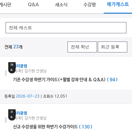
게시판
Q&A
새소식
수강평
메가캐스트
전체
23
개
25
분
58
커리큘럼
초
[수학] 김기현 선생님
기존 수강생 하반기 가이드(+월별 강좌 안내 & Q&A)
( 94 )
등록일
2026-07-23
| 조회수 12,051
14
분
31
커리큘럼
초
[수학] 김기현 선생님
신규 수강생을 위한 하반기 수강가이드
( 130 )