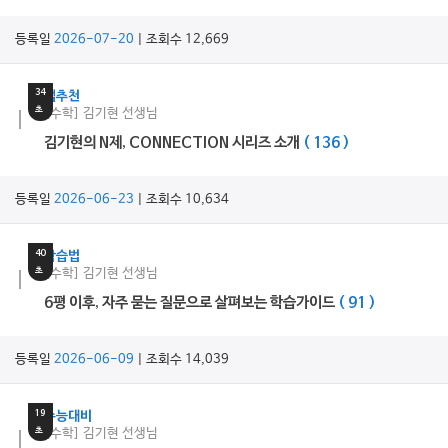
등록일
2026-07-20
| 조회수 12,669
6
분
34
쌤추천
초
[수학] 김기현 선생님
김기현의 N제, CONNECTION 시리즈 소개
( 136 )
등록일
2026-06-23
| 조회수 10,634
19
분
40
학습법
초
[수학] 김기현 선생님
6평 이후, 자주 묻는 질문으로 살펴보는 학습가이드
( 91 )
등록일
2026-06-09
| 조회수 14,039
39
분
19
수능대비
초
[수학] 김기현 선생님