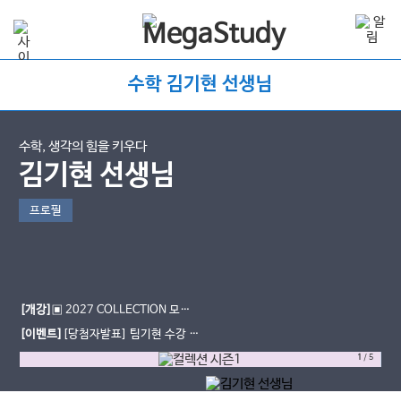
수학 김기현 선생님
수학, 생각의 힘을 키우다
김기현 선생님
프로필
[개강]
▣ 2027 COLLECTION 모의
고사 OT 오픈 ▣
[이벤트]
[당첨자발표] 팀기현 수강 후
기 이벤트
1
/
5