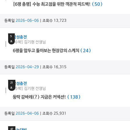
[6평 총평] 수능 최고점을 위한 객관적 피드백!
( 50 )
등록일
2026-06-06
| 조회수 13,723
1
분
5
감성충전
초
[수학] 김기현 선생님
6평을 앞두고 돌아보는 현장강의 스케치
( 24 )
등록일
2026-04-29
| 조회수 16,315
2
분
21
감성충전
초
[수학] 김기현 선생님
둥딱 감바레(?) 지금은 커넥션!
( 138 )
등록일
2026-04-06
| 조회수 25,931
34
분
47