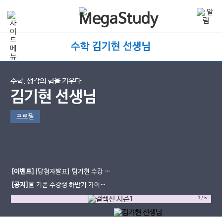
수학 김기현 선생님
수학, 생각의 힘을 키우다
김기현 선생님
프로필
[이벤트]
[당첨자발표] 팀기현 수강 후
기 이벤트
[공지]
▣ 기존 수강생 하반기 가이드
(+월별 강좌 안내 & Q&A) ▣
1
/
5