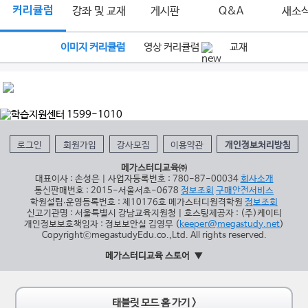
커리큘럼
강좌 및 교재
게시판
Q&A
새소
이미지 커리큘럼
영상 커리큘럼
교재
로그인
회원가입
강사모집
이용약관
개인정보처리방침
메가스터디교육㈜
대표이사 : 손성은 | 사업자등록번호 : 780-87-00034
회사소개
통신판매번호 : 2015-서울서초-0678
정보조회
구매안전서비스
학원설립∙운영등록번호 : 제10176호 메가스터디원격학원
정보조회
신고기관명 : 서울특별시 강남교육지원청 | 호스팅제공자 : (주)케이티
개인정보보호책임자 : 정보보안실 김영무 (
keeper@megastudy.net
)
CopyrightⓒmegastudyEdu.co.,Ltd. All rights reserved.
메가스터디교육 스토어
태블릿 모드 홈 가기 >