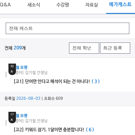
Q&A
새소식
수강평
자료실
메가캐스트
전체
209
개
3
분
52
9월 모평
초
[영어] 김기철 선생님
[고1] 단어만 안다고 해석이 되는 건 아니다!
( 3 )
등록일
2026-08-03
| 조회수 609
5
분
17
9월 모평
초
[영어] 김기철 선생님
[고2] 키워드 잡기, 1달이면 충분합니다!
( 6 )