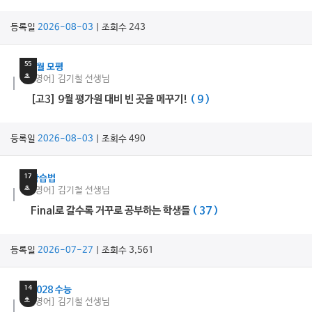
등록일
2026-08-03
| 조회수 243
5
분
55
9월 모평
초
[영어] 김기철 선생님
[고3] 9월 평가원 대비 빈 곳을 메꾸기!
( 9 )
등록일
2026-08-03
| 조회수 490
7
분
17
학습법
초
[영어] 김기철 선생님
Final로 갈수록 거꾸로 공부하는 학생들
( 37 )
등록일
2026-07-27
| 조회수 3,561
15
분
14
2028 수능
초
[영어] 김기철 선생님