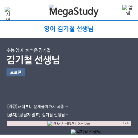
영어 김기철 선생님
수능 영어, 해석은 김기철
김기철 선생님
프로필
[개강]
해석부터 문제풀이까지 최종 완
성 ★ 2027 Final X-ray (유형별)★
[공지]
[당첨자 발표] 김기철 선생님 6
월 모평 후기 이벤트
1
/
5