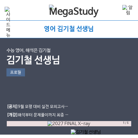
영어 김기철 선생님
수능 영어, 해석은 김기철
김기철 선생님
프로필
[공지]
9월 모평 대비 실전 모의고사
★ 2027 K.U.N 모의고사 [9월 모평
[개강]
해석부터 문제풀이까지 최종 완
대비] ★
성 ★ 2027 Final X-ray (유형별)★
1
/
5