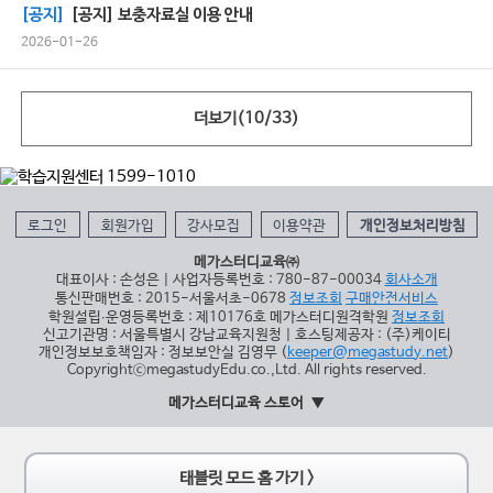
[공지]
[공지] 보충자료실 이용 안내
2026-01-26
더보기(
10
/
33
)
로그인
회원가입
강사모집
이용약관
개인정보처리방침
메가스터디교육㈜
대표이사 : 손성은 | 사업자등록번호 : 780-87-00034
회사소개
통신판매번호 : 2015-서울서초-0678
정보조회
구매안전서비스
학원설립∙운영등록번호 : 제10176호 메가스터디원격학원
정보조회
신고기관명 : 서울특별시 강남교육지원청 | 호스팅제공자 : (주)케이티
개인정보보호책임자 : 정보보안실 김영무 (
keeper@megastudy.net
)
CopyrightⓒmegastudyEdu.co.,Ltd. All rights reserved.
메가스터디교육 스토어
태블릿 모드 홈 가기 >