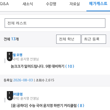
Q&A
새소식
수강평
자료실
메가캐스트
전체
13
개
5
분
8
9월 모평
초
[국어] 윤지영 선생님
늙크크가 알려드립니다. 9평 대비하기
( 10 )
등록일
2026-08-03
| 조회수 2,615
14
분
7
커리큘럼
초
[국어] 윤지영 선생님
[윤:공하다] 수능 국어 윤지영 하반기 커리큘럼
( 8 )