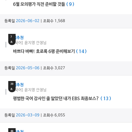
6월 모의평가 직전 준비할 것들
( 9 )
등록일
2026-06-02
| 조회수 1,568
22
분
7
쌤추천
초
[국어] 윤지영 선생님
바쁘다 바빠! 호로록 6평 준비해보기
( 14 )
등록일
2026-05-06
| 조회수 3,027
12
분
39
쌤추천
초
[국어] 윤지영 선생님
평범한 국어 강사인 줄 알았던 내가 EBS 최종보스?
( 13 )
등록일
2026-03-09
| 조회수 6,055
49
분
46