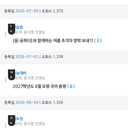
등록일
2026-07-09
| 조회수 2,370
15
분
5
학습법
초
[국어] 윤지영 선생님
[윤:공하다]와 함께하는 여름 초격차 방학 보내기
( 3 )
등록일
2026-07-02
| 조회수 1,338
18
분
36
수능대비
초
[국어] 윤지영 선생님
2027학년도 6월 모평 국어 총평
( 6 )
등록일
2026-06-04
| 조회수 1,326
16
분
32
쌤추천
초
[국어] 윤지영 선생님