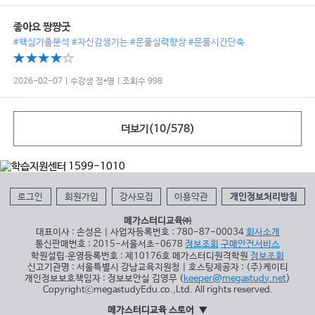
좋아요 짱짱굿
#핵심기출분석 #자신감생기는 #문풀실력향상 #문풀시간단축
2026-02-07 | 수강생 정*영 | 조회수 998
더보기(
10
/
578
)
로그인
회원가입
강사모집
이용약관
개인정보처리방침
메가스터디교육㈜
대표이사 : 손성은 | 사업자등록번호 : 780-87-00034
회사소개
통신판매번호 : 2015-서울서초-0678
정보조회
구매안전서비스
학원설립∙운영등록번호 : 제10176호 메가스터디원격학원
정보조회
신고기관명 : 서울특별시 강남교육지원청 | 호스팅제공자 : (주)케이티
개인정보보호책임자 : 정보보안실 김영무 (
keeper@megastudy.net
)
CopyrightⓒmegastudyEdu.co.,Ltd. All rights reserved.
메가스터디교육 스토어