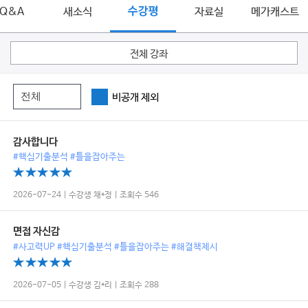
Q&A
새소식
수강평
자료실
메가캐스트
전체 강좌
비공개 제외
감사합니다
#핵심기출분석 #틀을잡아주는
2026-07-24 | 수강생 채*정 | 조회수 546
면접 자신감
#사고력UP #핵심기출분석 #틀을잡아주는 #해결책제시
2026-07-05 | 수강생 김*리 | 조회수 288