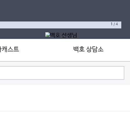
1
/
4
가캐스트
백호 상담소