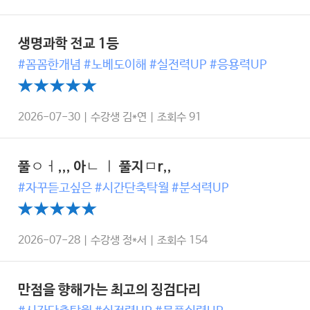
생명과학 전교 1등
#꼼꼼한개념 #노베도이해 #실전력UP #응용력UP
2026-07-30 | 수강생 김*연 | 조회수 91
풀ㅇㅓ,,, 아ㄴ ㅣ 풀지ㅁr,,
#자꾸듣고싶은 #시간단축탁월 #분석력UP
2026-07-28 | 수강생 정*서 | 조회수 154
만점을 향해가는 최고의 징검다리