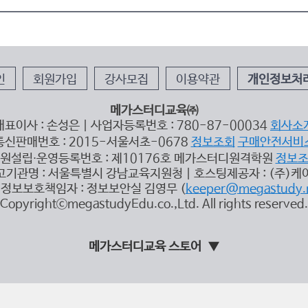
인
회원가입
강사모집
이용약관
개인정보처
메가스터디교육㈜
대표이사 : 손성은 | 사업자등록번호 : 780-87-00034
회사소
통신판매번호 : 2015-서울서초-0678
정보조회
구매안전서비
원설립∙운영등록번호 : 제10176호 메가스터디원격학원
정보
고기관명 : 서울특별시 강남교육지원청 | 호스팅제공자 : (주)케
정보보호책임자 : 정보보안실 김영무 (
keeper@megastudy.
CopyrightⓒmegastudyEdu.co.,Ltd. All rights reserved.
메가스터디교육 스토어