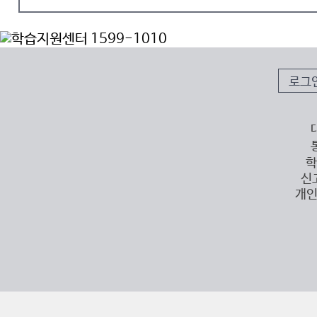
로그
학
신
개인