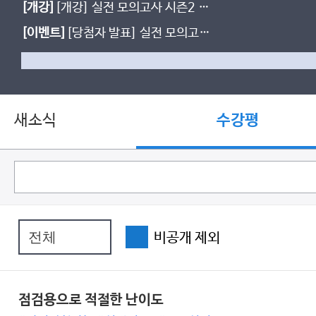
[개강]
[개강] 실전 모의고사 시즌2 개
강&교재 입고
[이벤트]
[당첨자 발표] 실전 모의고사
열공 다짐 이벤트
새소식
수강평
비공개 제외
점검용으로 적절한 난이도