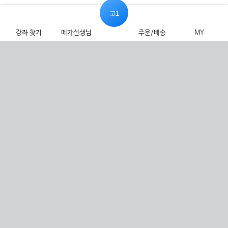
고1
강좌 찾기
메가선생님
주문/배송
MY