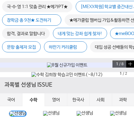
국∙수∙영 1:1 맞춤 관리 ★메가PT★
[MEXX학원]학교별 중간내신 
장학금 총 9천★ 도전하기
★메가클럽 멤버십 가입&활동하면 
합격, 결과로 말합니다
내게 맞는 강좌 쉽게 찾자!
★meBOO
문항 출제자 모집
하반기 커리큘럼
대입 성공 선배들의 학
1
/
8
1
/
2
과목별 선생님 ISSUE
국어
영어
한국사
사회
과학
수학