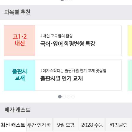
과목별 추천
고1·2
#내신 고득점의 완성
내신
국어·영어 학평변형 특강
출판사
#메가스터디는 출판사별 인기 교재 맛집임
교재
출판사별 인기 교재
메가 캐스트
주간 인기 캐
9월 모평
2028 수능
커리큘럼
최신 캐스트