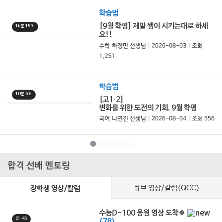
스트
학습법
[9월 학평] 제발 쌤이 시키는대로 하세
16분 19초
요!!
수학 하정민 선생님 | 2026-08-03 | 조회
1,251
학습법
10분 6초
[고1·2]
변화를 위한 도전의 기회, 9월 학평
국어 나연진 선생님 | 2026-08-04 | 조회 556
합격 선배 멘토링
큐브 영상/칼럼(QCC)
장학생 영상/칼럼
수능D-100 응원 영상 도착🍀
01:45
(78)