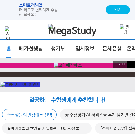
스마트러닝앱
열기
더 빠르고 편리하게 수강
해 보세요!
홈
메가선생님
생기부
입시정보
문제은행
온
1
/
11
열공하는 수험생에게 추천합니다!
수험생들의 변함없는 선택
★ 수행평가 AI 서비스★ 후기 남기면 간
★메가X올리브영★ 가입하면 100% 선물!
[스마트러닝앱] 설문