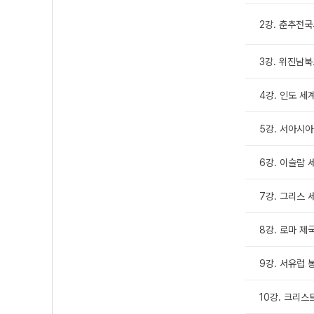
2강. 춘추전
3강. 위진남
4강. 인도 세
5강. 서아시아
6강. 이슬람 
7강. 그리스 
8강. 로마 제
9강. 서유럽 
10강. 크리스