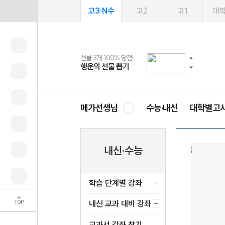
고3·N수
고2
고1
대
선물 3개 100% 당첨!
선물 100% 증정!
여름방학 스터디 캐시백
2027 러셀 단과
스마트러닝앱
메가패스
메가패스 수강생 무료혜택!
사회공헌 캠페인
행운의 선물 뽑기
메가스터디 X 올리브
메가런 썸머스쿨
강사 공개선발
설문 EVENT
3일 무료 체험권
메가클럽 멤버십
희망이룸 메가나눔
영
메가선생님
수능·내신
대학별고
내신·수능
학습 단계별 강좌
TOP
내신 교과 대비 강좌
교과서 강좌 찾기