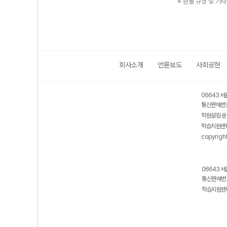
※ 환불 규정 및 기
회사소개
언론보도
사회공헌
06643 서
통신판매번호
학원설립·운
학습지원센터
copyrigh
06643 서
통신판매번호
학습지원센터