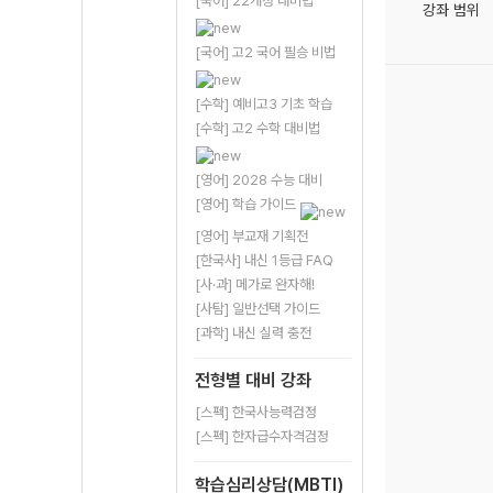
[국어] 22개정 대비법
강좌 범위
[국어] 고2 국어 필승 비법
[수학] 예비고3 기초 학습
[수학] 고2 수학 대비법
[영어] 2028 수능 대비
[영어] 학습 가이드
[영어] 부교재 기획전
[한국사] 내신 1등급 FAQ
[사·과] 메가로 완자해!
[사탐] 일반선택 가이드
[과학] 내신 실력 충전
전형별 대비 강좌
[스펙] 한국사능력검정
[스펙] 한자급수자격검정
학습심리상담(MBTI)