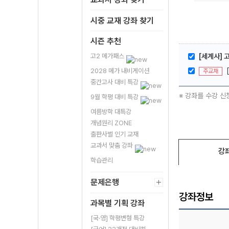
시중 교재 강좌 찾기
시즌 추천
고2 메가패스
[세계사] 
2028 메가 내비게이션
주교재
중간고사 대비 특강
※ 강좌를 수강 신
9월 학평 대비 특강
여름방학 대특강
개념원리 ZONE
출판사별 인기 교재
교과서 맞춤 강좌
강
학습관리
문제은행
강좌정보
과목별 기획 강좌
[국·영] 학평변형 특강