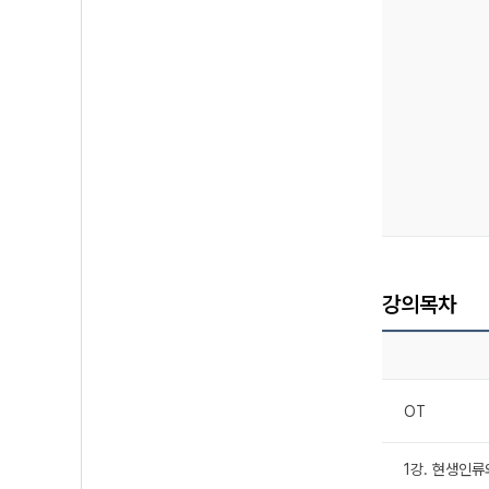
강의목차
OT
1강. 현생인류