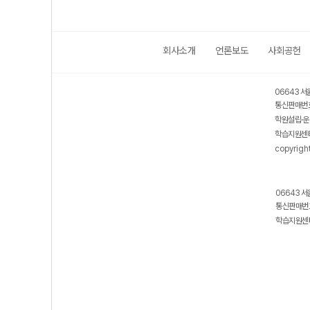
회사소개
언론보도
사회공헌
06643 서
통신판매번호
학원설립·운
학습지원센터
copyrigh
06643 서
통신판매번호
학습지원센터