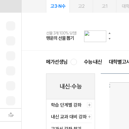
고3·N수
고2
고1
대
선물 3개 100% 당첨!
선물 100% 증정!
여름방학 스터디 캐시백
2027 러셀 단과
스마트러닝앱
메가패스
메가패스 수강생 무료혜택!
사회공헌 캠페인
행운의 선물 뽑기
메가스터디 X 올리브
메가런 썸머스쿨
강사 공개선발
설문 EVENT
3일 무료 체험권
메가클럽 멤버십
희망이룸 메가나눔
영
메가선생님
수능·내신
대학별고
내신·수능
학습 단계별 강좌
TOP
내신 교과 대비 강좌
교과서 강좌 찾기