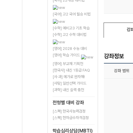
[국어] 22개정 대비법
[국어] 고2 국어 필승 비법
[수학] 예비고3 기초 학습
강
[수학] 고2 수학 대비법
[영어] 2028 수능 대비
강좌정보
[영어] 학습 가이드
[영어] 부교재 기획전
[한국사] 내신 1등급 FAQ
강좌 범위
[사·과] 메가로 완자해!
[사탐] 일반선택 가이드
[과학] 내신 실력 충전
전형별 대비 강좌
[스펙] 한국사능력검정
[스펙] 한자급수자격검정
학습심리상담(MBTI)