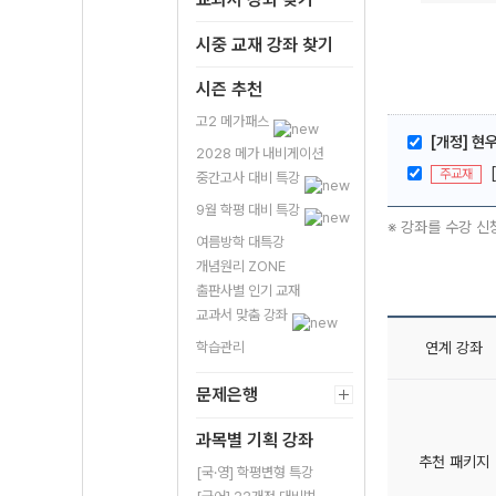
시중 교재 강좌 찾기
시즌 추천
고2 메가패스
[개정] 현
2028 메가 내비게이션
주교재
중간고사 대비 특강
9월 학평 대비 특강
※ 강좌를 수강 신
여름방학 대특강
개념원리 ZONE
출판사별 인기 교재
교과서 맞춤 강좌
연계 강좌
학습관리
문제은행
과목별 기획 강좌
추천 패키지
[국·영] 학평변형 특강