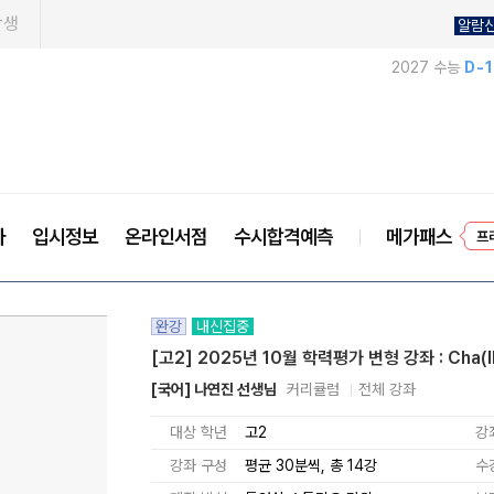
학생
알람
2027 수능
D-
프
사
입시정보
온라인서점
수시합격예측
메가패스
완강
내신집중
[고2] 2025년 10월 학력평가 변형 강좌 : Cha(l
[국어] 나연진 선생님
커리큘럼
전체 강좌
대상 학년
고2
강
강좌 구성
평균 30분씩, 총 14강
수