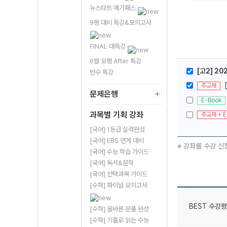
뉴스타트 메가패스
9평 대비 특강&모의고사
FINAL 대특강
6월 모평 After 특강
[고2] 20
반수 특강
주교재
문제은행
E-Book
과목별 기획 강좌
주교재 + E
[국어] 1등급 실력완성
[국어] EBS 연계 대비
※ 강좌를 수강 신
[국어] 수능 학습 가이드
[국어] 독서&문학
[국어] 선택과목 가이드
[수학] 파이널 모의고사
BEST 수강평
[수학] 올바른 문풀 완성
[수학] 기출로 읽는 수능