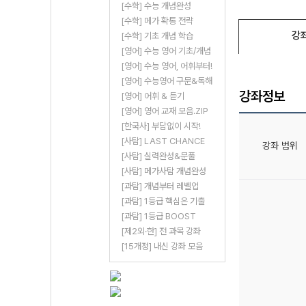
[수학] 수능 개념완성
[수학] 메가 확통 전략
강
[수학] 기초 개념 학습
[영어] 수능 영어 기초/개념
[영어] 수능 영어, 어휘부터!
[영어] 수능영어 구문&독해
강좌정보
[영어] 어휘 & 듣기
[영어] 영어 교재 모음.ZIP
[한국사] 부담없이 시작!
[사탐] LAST CHANCE
강좌 범위
[사탐] 실력완성&문풀
[사탐] 메가사탐 개념완성
[과탐] 개념부터 레벨업
[과탐] 1등급 핵심은 기출
[과탐] 1등급 BOOST
[제2외·한] 전 과목 강좌
[15개정] 내신 강좌 모음