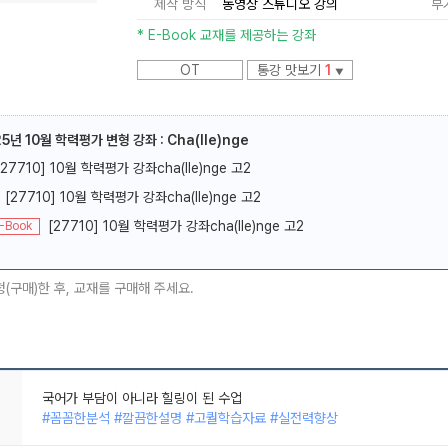
제작 방식
동영상 스튜디오 강의
부
* E-Book 교재를 제공하는 강좌
OT
통강 맛보기
1
▼
25년 10월 학력평가 변형 강좌 : Cha(lle)nge
메가스터디
[27710] 10월 학력평가 강좌cha(lle)nge 고2
[27710] 10월 학력평가 강좌cha(lle)nge 고2
[27710] 10월 학력평가 강좌cha(lle)nge 고2
-Book
청(구매)한 후, 교재를 구매해 주세요.
국어가 부담이 아니라 힐링이 된 수업
#꼼꼼한분석 #깔끔한설명 #고퀄학습자료 #실전력향상