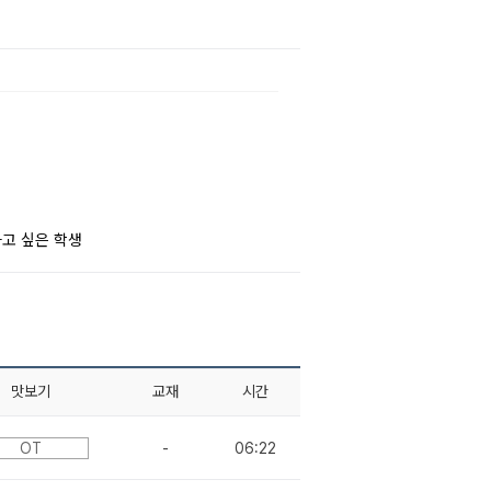
하고 싶은 학생
맛보기
교재
시간
OT
-
06:22