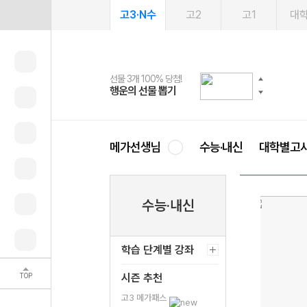
고3·N수
고2
고1
대
선물 3개 100% 당첨!
선물 100% 증정!
여름방학 스터디 캐시백
2027 러셀 단과
스마트러닝앱
메가패스
메가패스 수강생 무료혜택!
사회공헌 캠페인
행운의 선물 뽑기
메가스터디 X 올리브
메가런 썸머스쿨
강사 공개선발
설문 EVENT
3일 무료 체험권
메가클럽 멤버십
희망이룸 메가나눔
영
메가선생님
수능·내신
대학별고
수능·내신
학습 단계별 강좌
TOP
시즌 추천
고3 메가패스