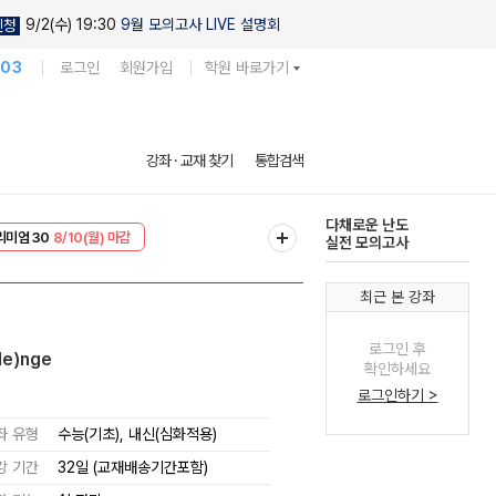
9/2(수) 19:30
9월 모의고사 LIVE 설명회
신청
103
로그인
회원가입
학원 바로가기
현우진의
강좌 · 교재 찾기
통합검색
킬링캠프 시즌1
리미엄 30
8/10(월) 마감
다채로운 난도
EVENT
8/10(월) 마감
실전 모의고사
최근 본 강좌
로그인 후
le)nge
확인하세요
로그인하기 >
좌 유형
수능(기초), 내신(심화적용)
강 기간
32일 (교재배송기간포함)