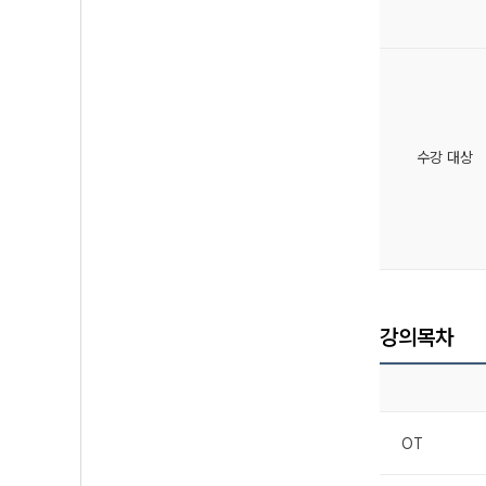
수강 대상
강의목차
OT