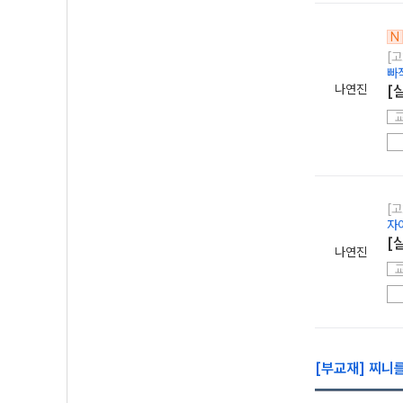
N
[고
빠
나연진
[
[고
자
[
나연진
[부교재] 찌니