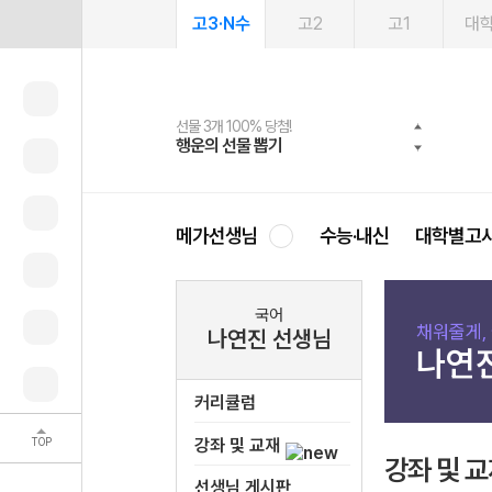
고3·N수
고2
고1
대
선물 3개 100% 당첨!
선물 100% 증정!
2027 러셀 단과
스마트러닝앱
메가패스
메가패스 수강생 무료혜택!
사회공헌 캠페인
행운의 선물 뽑기
메가스터디 X 올리브
강사 공개선발
설문 EVENT
3일 무료 체험권
메가클럽 멤버십
희망이룸 메가나눔
영
메가선생님
수능·내신
대학별고
국어
채워줄게,
나연진 선생님
나연
커리큘럼
TOP
강좌 및 교재
강좌 및 
선생님 게시판