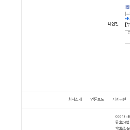
완
[고
EB
나연진
[
회사소개
언론보도
사회공헌
06643 서
통신판매번호
학원설립·운