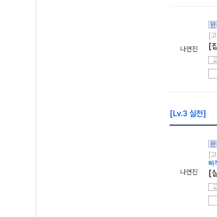
완
[고
[
나연진
[Lv.3 실전]
완
[고
빠
나연진
[