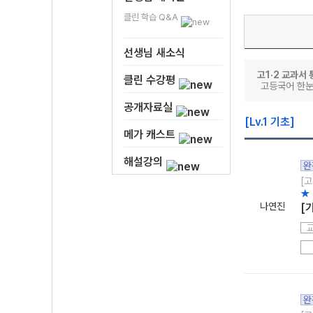
클린 학습 Q&A
선생님 새소식
고1·2 교과서 
클린 수강평
고등국어 한
공개자료실
[Lv.1 기초]
메가 캐스트
해설강의
완
[고
★
나연진
[
완