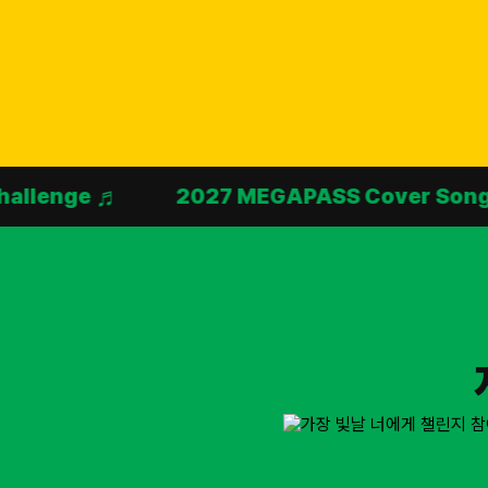
♬
2027 MEGAPASS Cover Song Challeng