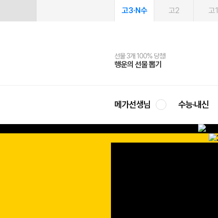
고3·N수
고2
고
선물 3개 100% 당첨!
선물 100% 증정!
여름방학 스터디 캐시백
2027 러셀 단과
스마트러닝앱
메가패스
메가패스 수강생 무료혜택!
사회공헌 캠페인
행운의 선물 뽑기
메가스터디 X 올리브
메가런 썸머스쿨
강사 공개선발
설문 EVENT
3일 무료 체험권
메가클럽 멤버십
희망이룸 메가나눔
영
메가선생님
수능·내신