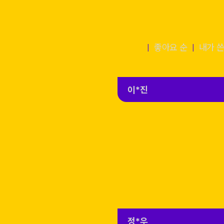
전체 글
좋아요 순
내가 쓴
|
|
이*진
정*우