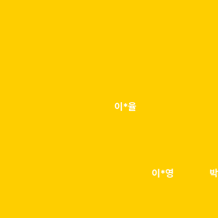
이*율
유
황*민
유*영
이*영
박