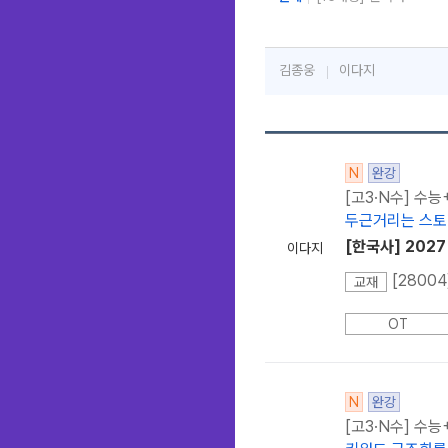
김종웅
이다지
N
완강
[고3·N수] 수
두근거리는 스토
[한국사] 202
이다지
교재
OT
N
완강
[고3·N수] 수