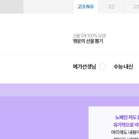
고3·N수
고2
고
선물 3개 100% 당첨!
선물 100% 증정!
여름방학 스터디 캐시백
2027 러셀 단과
스마트러닝앱
메가패스
메가패스 수강생 무료혜택!
사회공헌 캠페인
행운의 선물 뽑기
메가스터디 X 올리브
메가런 썸머스쿨
강사 공개선발
설문 EVENT
3일 무료 체험권
메가클럽 멤버십
희망이룸 메가나눔
영
메가선생님
수능·내신
노베인 저도 한국사가
유기적으로 이해가 되고
머리에도 내용이 차곡차곡