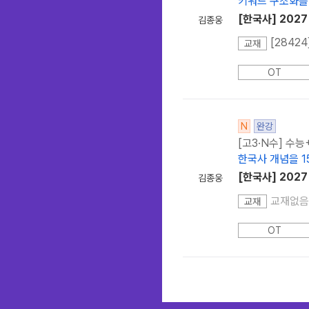
키워드 구조화를 
[한국사] 202
김종웅
[2842
교재
OT
N
완강
[고3·N수] 수
한국사 개념을 1
[한국사] 202
김종웅
교재없음
교재
OT