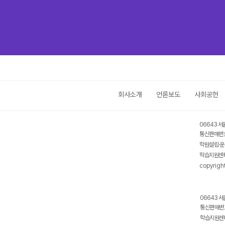
회사소개
언론보도
사회공헌
06643 서
통신판매번호
학원설립·운
학습지원센터
copyrigh
06643 서
통신판매번호
학습지원센터