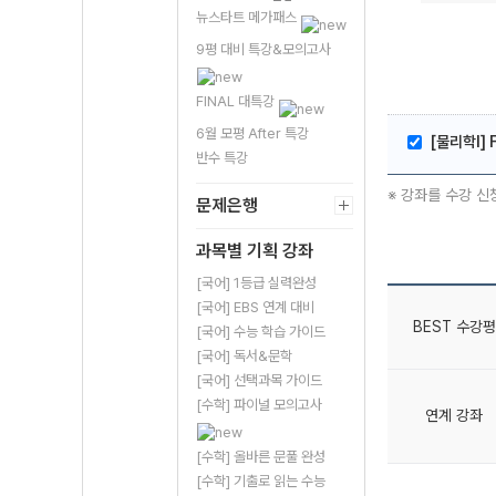
뉴스타트 메가패스
9평 대비 특강&모의고사
FINAL 대특강
6월 모평 After 특강
[물리학l]
반수 특강
※ 강좌를 수강 신
문제은행
과목별 기획 강좌
[국어] 1등급 실력완성
[국어] EBS 연계 대비
BEST 수강평
[국어] 수능 학습 가이드
[국어] 독서&문학
[국어] 선택과목 가이드
[수학] 파이널 모의고사
연계 강좌
[수학] 올바른 문풀 완성
[수학] 기출로 읽는 수능