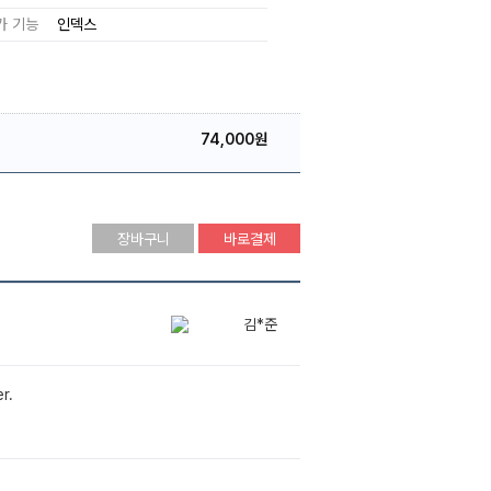
가 기능
인덱스
74,000원
장바구니
바로결제
김*준
r.