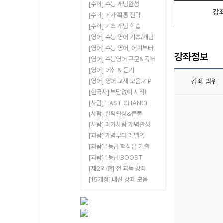
[수학] 수능 개념완성
강
[수학] 메가 확통 전략
[수학] 기초 개념 학습
[영어] 수능 영어 기초/개념
[영어] 수능 영어, 어휘부터!
강좌정보
[영어] 수능영어 구문&독해
[영어] 어휘 & 듣기
[영어] 영어 교재 모음.ZIP
강좌 범위
[한국사] 부담없이 시작!
[사탐] LAST CHANCE
[사탐] 실력완성&문풀
[사탐] 메가사탐 개념완성
[과탐] 개념부터 레벨업
[과탐] 1등급 핵심은 기출
[과탐] 1등급 BOOST
[제2외·한] 전 과목 강좌
[15개정] 내신 강좌 모음