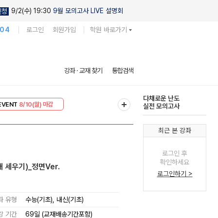
9/2(수) 19:30
9월 모의고사 LIVE 설명회
신청
104
로그인
회원가입
학원 바로가기
다채로운 난도
강좌 · 교재 찾기
통합검색
실전 모의고사
EVENT
8/10(월) 마감
현우진의
리미엄 30
8/10(월) 마감
킬링캠프 시즌1
최근 본 강좌
로그인 후
확인하세요
대 세우기)_정면Ver.
로그인하기 >
좌 유형
수능(기초), 내신(기초)
강 기간
69일 (교재배송기간포함)