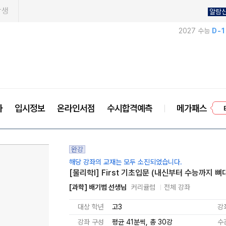
학생
알람
2027 수능
D-
사
입시정보
온라인서점
수시합격예측
메가패스
프
완강
해당 강좌의 교재는 모두 소진되었습니다.
[물리학l] First 기초입문 (내신부터 수능까지 뼈
[과학] 배기범 선생님
커리큘럼
전체 강좌
대상 학년
고3
강
강좌 구성
평균 41분씩, 총 30강
수