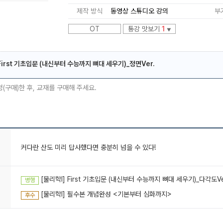
제작 방식
동영상 스튜디오 강의
부
OT
통강 맛보기
1
▼
 First 기초입문 (내신부터 수능까지 뼈대 세우기)_정면Ver.
메가스터디
청(구매)한 후, 교재를 구매해 주세요.
커다란 산도 미리 답사했다면 충분히 넘을 수 있다!
[물리학l] First 기초입문 (내신부터 수능까지 뼈대 세우기)_다각도Ve
병행
[물리학I] 필수본 개념완성 <기본부터 심화까지>
후수