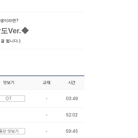
학생이라면?
도Ver.◆
결 됩니다.)
맛보기
교재
시간
OT
-
03:49
-
52:02
통강 맛보기
-
59:45