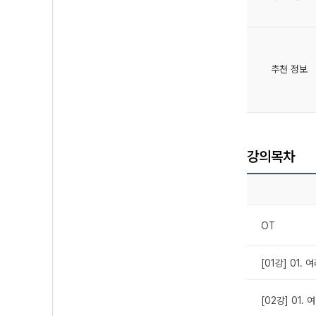
추천 정보
강의목차
OT
[01강] 01.
[02강] 01.