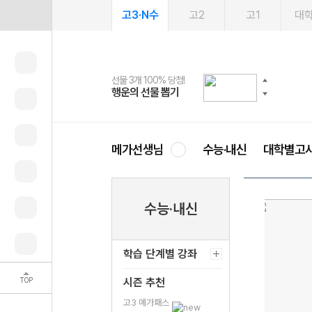
고3·N수
고2
고1
대
선물 3개 100% 당첨!
선물 100% 증정!
여름방학 스터디 캐시백
2027 러셀 단과
스마트러닝앱
메가패스
메가패스 수강생 무료혜택!
사회공헌 캠페인
행운의 선물 뽑기
메가스터디 X 올리브
메가런 썸머스쿨
강사 공개선발
설문 EVENT
3일 무료 체험권
메가클럽 멤버십
희망이룸 메가나눔
영
메가선생님
수능·내신
대학별고
수능·내신
학습 단계별 강좌
TOP
시즌 추천
고3 메가패스