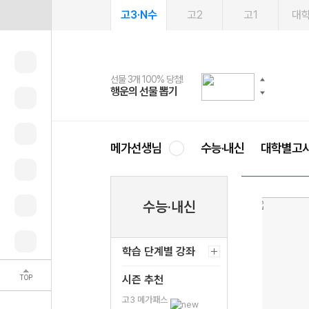
고3·N수
고2
고1
대
선물 3개 100% 당첨!
선물 100% 증정!
여름방학 스터디 캐시백
2027 러셀 단과
스마트러닝앱
메가패스
메가패스 수강생 무료혜택!
사회공헌 캠페인
행운의 선물 뽑기
메가스터디 X 올리브
메가런 썸머스쿨
강사 공개선발
설문 EVENT
3일 무료 체험권
메가클럽 멤버십
희망이룸 메가나눔
영
메가선생님
수능·내신
대학별고
수능·내신
학습 단계별 강좌
TOP
시즌 추천
고3 메가패스