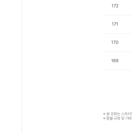
172
171
170
169
※ 본 강좌는 스트
※ 환불 규정 및 기