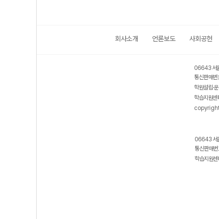
회사소개
언론보도
사회공헌
06643 서
통신판매번호
학원설립·운
학습지원센터
copyrigh
06643 서
통신판매번호
학습지원센터