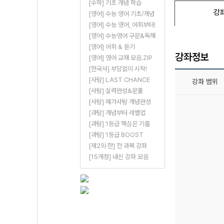
[수학] 기초 개념 학습
강
[영어] 수능 영어 기초/개념
[영어] 수능 영어, 어휘부터!
[영어] 수능영어 구문&독해
[영어] 어휘 & 듣기
강좌정보
[영어] 영어 교재 모음.ZIP
[한국사] 부담없이 시작!
[사탐] LAST CHANCE
강좌 범위
[사탐] 실력완성&문풀
[사탐] 메가사탐 개념완성
[과탐] 개념부터 레벨업
[과탐] 1등급 핵심은 기출
[과탐] 1등급 BOOST
[제2외·한] 전 과목 강좌
[15개정] 내신 강좌 모음