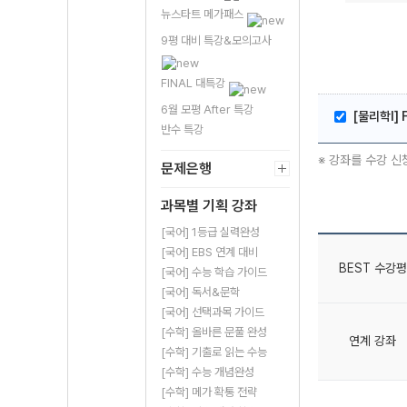
뉴스타트 메가패스
9평 대비 특강&모의고사
FINAL 대특강
6월 모평 After 특강
[물리학l]
반수 특강
※ 강좌를 수강 신
문제은행
과목별 기획 강좌
[국어] 1등급 실력완성
[국어] EBS 연계 대비
BEST 수강평
[국어] 수능 학습 가이드
[국어] 독서&문학
[국어] 선택과목 가이드
[수학] 올바른 문풀 완성
연계 강좌
[수학] 기출로 읽는 수능
[수학] 수능 개념완성
[수학] 메가 확통 전략