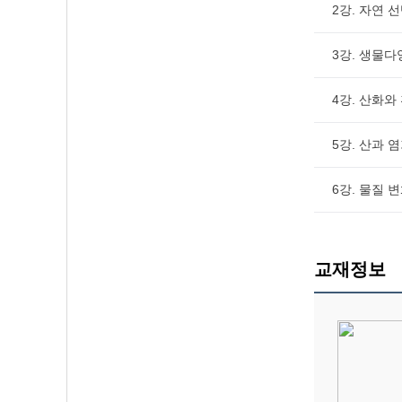
2강. 자연 선
3강. 생물다
4강. 산화와 
5강. 산과 염
6강. 물질 
교재정보