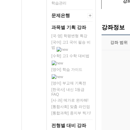
강
학습관리
문제은행
강좌정보
과목별 기획 강좌
[국·영] 학평변형 특강
강좌 범위
[국어] 고1 국어 필승 비
법
[수학] 고1 수학 대비법
[영어] 학습 가이드
[영어] 부교재 기획전
[한국사] 내신 1등급
FAQ
[사·과] 메가로 완자해!
[통합사회] 맞춤 라인업
[통합과학] 종지부 찍기!
전형별 대비 강좌