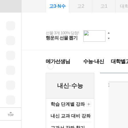
고3·N수
고2
고1
대
선물 3개 100% 당첨!
선물 100% 증정!
여름방학 스터디 캐시
2027 러셀 단과
스마트러닝앱
메가패스
메가패스 수강생 무료
사회공헌 캠페인
행운의 선물 뽑기
메가스터디 X 올리
강사 공개선발
설문 EVENT
3일 무료 체험권
희망이룸 메가나눔
백
혜택!
브영
메가런 썸머스쿨
메가클럽 멤버십
메가선생님
수능·내신
대학별
내신·수능
학습 단계별 강좌
TOP
내신 교과 대비 강좌
교과서 강좌 찾기