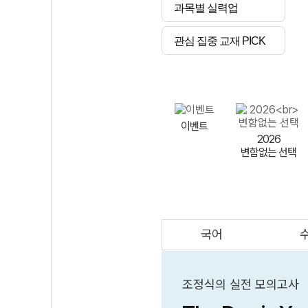
과목별 실력업
관심 집중 교재 PICK
이벤트
2026
변함없는 선택
국어
AI
스마트 매쓰
인테그랄/
큐브/김급식
조정식의 실전 모의고사