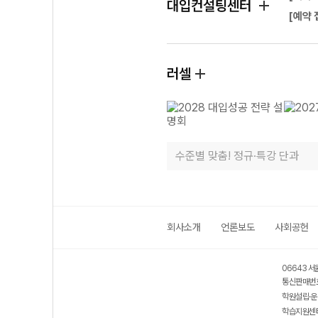
대입컨설팅센터
[예약 
러셀
수준별 맞춤! 정규·특강 단과
회사소개
언론보도
사회공헌
06643 서
통신판매번호
학원설립·운
학습지원센터