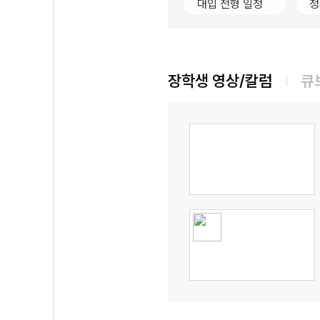
대입 전형 일정
정
장학생 영상/칼럼
큐