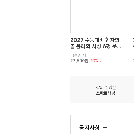
2027 수능대비 현자의
돌 윤리와 사상 6평 분
석서&EBS 수능완성 연
임수민
저
계 N제
22,500원
(10%↓)
강의 수강은
스마트러닝
공지사항