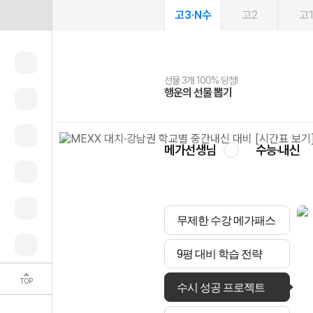
고3·N수
고2
고
선물 3개 100% 당첨!
선물 100% 증정!
2027 러셀 단과
스마트러닝앱
메가패스
메가패스 수강생 무료혜택!
사회공헌 캠페인
행운의 선물 뽑기
메가스터디 X 올리브
강사 공개선발
설문 EVENT
3일 무료 체험권
메가클럽 멤버십
희망이룸 메가나눔
영
메가선생님
수능·내신
무제한 수강 메가패스
9평 대비 학습 전략
TOP
수시 성공 프로젝트