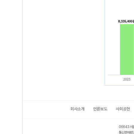
8,335,40
8,335,40
2023
회사소개
언론보도
사회공헌
06643 서
통신판매번호