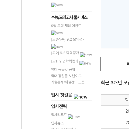
수능/모의고사 풀서비스
9월 모평 채점 이벤트
[고3·N수] 9.2 모의평가
[고2] 9.2 학력평가
[고1] 9.2 학력평가
역대 등급컷 공개
역대 정답률 & 난이도
최근 3개년 
기출문제/해설강의 모음
입시 첫걸음
학
입시전략
2
입시리포트
2
입시뉴스