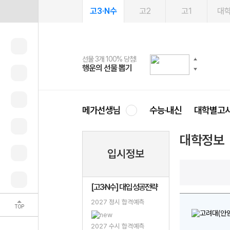
고3·N수
고2
고1
대
선물 3개 100% 당첨!
선물 100% 증정!
여름방학 스터디 캐시백
2027 러셀 단과
스마트러닝앱
메가패스
메가패스 수강생 무료혜택!
사회공헌 캠페인
행운의 선물 뽑기
메가스터디 X 올리브
메가런 썸머스쿨
강사 공개선발
설문 EVENT
3일 무료 체험권
메가클럽 멤버십
희망이룸 메가나눔
영
메가선생님
수능·내신
대학별고
대학정보
입시정보
[고3·N수] 대입 성공전략
2027 정시 합격예측
TOP
2027 수시 합격예측