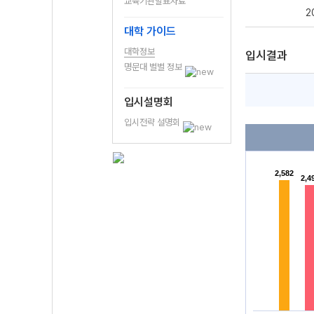
교육기관발표자료
2
대학 가이드
대학정보
입시결과
명문대 별별 정보
입시설명회
입시전략 설명회
2,582
2,582
2,4
2,4