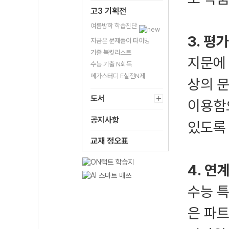
고3 기획전
여름방학 학습진단
3. 평
지금은 문제풀이 타이밍
기출 북킷리스트
지문에 
수능 기출 N회독
메가스터디 E실전N제
상의 문
도서
이용함으
공지사항
있도록
교재 정오표
4. 연
수능 특
은 파