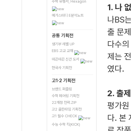
수학 유형서, Hexagon
1. 나
메가스터디 E분석노트
나BS는
출 문
공통 기획전
다수의
생기부 레벨 UP
EBS 고교 교재
제는 
따끈따끈 신간 도서
였다.
한국사 기획전
고1·2 기획전
브랜드 퍼즐링
2. 
수학 페어링 기획전
22개정 전략.ZIP
평가원
고2 골든타임 기획전
다. 본
고1 필수 CHECK
수능 수학 킥(KICK)
로 작