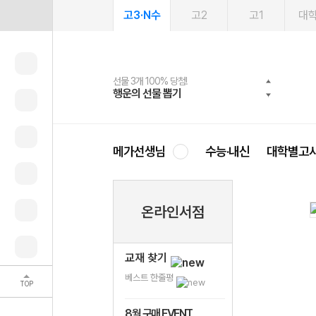
고3·N수
고2
고1
대
선물 3개 100% 당첨!
선물 100% 증정!
여름방학 스터디 캐시백
2027 러셀 단과
스마트러닝앱
메가패스
메가패스 수강생 무료혜택!
사회공헌 캠페인
행운의 선물 뽑기
메가스터디 X 올리브
메가런 썸머스쿨
강사 공개선발
설문 EVENT
3일 무료 체험권
메가클럽 멤버십
희망이룸 메가나눔
영
메가선생님
수능·내신
대학별고
온라인서점
교재 찾기
베스트 한줄평
TOP
8월 구매 EVENT