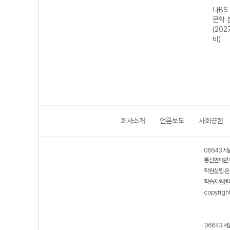
나BS
문학 
(202
비)
회사소개
언론보도
사회공헌
06643 서
통신판매번호
학원설립·운
학습지원센터
copyrigh
06643 서