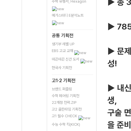
▶ 총 
수학 유형서, Hexagon
메가스터디 E분석노트
▶ 78
공통 기획전
생기부 레벨 UP
▶ 문
EBS 고교 교재
따끈따끈 신간 도서
성!
한국사 기획전
고1·2 기획전
▶ 내신
브랜드 퍼즐링
수학 페어링 기획전
생,
22개정 전략.ZIP
고2 골든타임 기획전
구술 
고1 필수 CHECK
을 준비
수능 수학 킥(KICK)