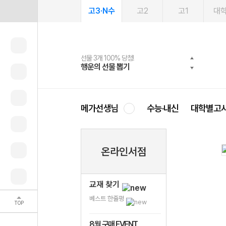
고3·N수
고2
고1
대
선물 3개 100% 당첨!
선물 100% 증정!
2027 러셀 단과
스마트러닝앱
메가패스
메가패스 수강생 무료혜택!
사회공헌 캠페인
행운의 선물 뽑기
메가스터디 X 올리브
강사 공개선발
설문 EVENT
3일 무료 체험권
메가클럽 멤버십
희망이룸 메가나눔
영
메가선생님
수능·내신
대학별고
온라인서점
교재 찾기
베스트 한줄평
TOP
8월 구매 EVENT