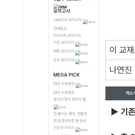
모의고사
OMEGA 모의고사
전대실모
다상다독 모의고사
이감 모의고사
이 교재
바탕 모의고사
상상 모의고사
나연진 
MEGA PICK
EBS 수능완성
EBS 수능특강
책소
윤리의 정석 현자의 돌
▶ 기존
안 틀리는 영어, 안틀영
한 권 질주&한 판 승부
지인선 시리즈