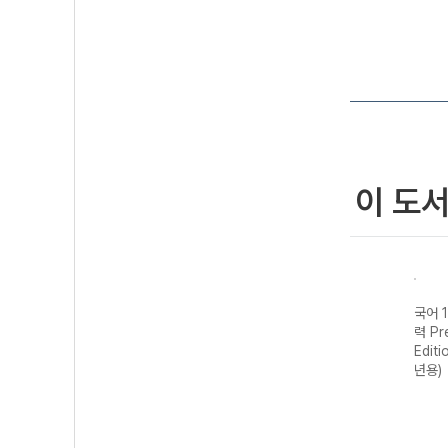
이 도
국어 
력 Pr
Editi
년용)