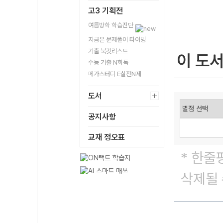
고3 기획전
여름방학 학습진단
지금은 문제풀이 타이밍
기출 북킷리스트
이 도
수능 기출 N회독
메가스터디 E실전N제
도서
공지사항
교재 정오표
* 한줄
삭제될 