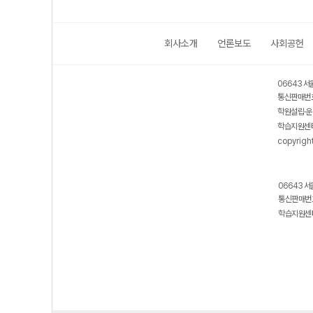
회사소개
언론보도
사회공헌
06643 서
통신판매번호
학원설립·운
학습지원센터
copyrigh
06643 서
통신판매번호
학습지원센터