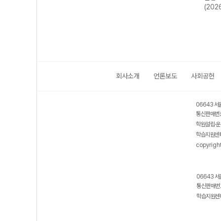
20회 (2026년)
(2026년용)
년용)
(202
회사소개
언론보도
사회공헌
06643 서
통신판매번호
학원설립·운
학습지원센터
copyrigh
06643 서
통신판매번호
학습지원센터