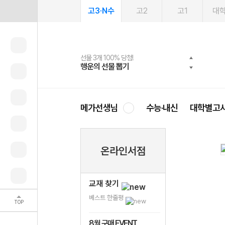
고3·N수
고2
고1
대
선물 3개 100% 당첨!
선물 100% 증정!
여름방학 스터디 캐시백
2027 러셀 단과
스마트러닝앱
메가패스
메가패스 수강생 무료혜택!
사회공헌 캠페인
행운의 선물 뽑기
메가스터디 X 올리브
메가런 썸머스쿨
강사 공개선발
설문 EVENT
3일 무료 체험권
메가클럽 멤버십
희망이룸 메가나눔
영
메가선생님
수능·내신
대학별고
온라인서점
교재 찾기
베스트 한줄평
TOP
8월 구매 EVENT