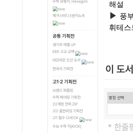
수학 유형서, Hexagon
해설
▶
풍부
메가스터디 E분석노트
휘테스
공통 기획전
생기부 레벨 UP
EBS 고교 교재
따끈따끈 신간 도서
이 도
한국사 기획전
고1·2 기획전
브랜드 퍼즐링
수학 페어링 기획전
22개정 전략.ZIP
고2 골든타임 기획전
고1 필수 CHECK
* 한줄
수능 수학 킥(KICK)