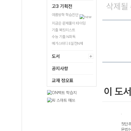
삭제될 
고3 기획전
여름방학 학습진단
지금은 문제풀이 타이밍
기출 북킷리스트
수능 기출 N회독
메가스터디 E실전N제
도서
공지사항
교재 정오표
이 도
실전
첫단추 듣기실전
첫단추 BASIC
첫단추 BASIC
첫단추
용)
편 듣기 모의고사
문법어법편 1
독해편 2 (2026
문법어