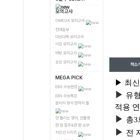
모의고사
OMEGA 모의고사
전대실모
다상다독 모의고사
이감 모의고사
바탕 모의고사
상상 모의고사
책소
MEGA PICK
▶ 최신
EBS 수능완성
▶
유형
EBS 수능특강
윤리의 정석 현자의 돌
적용 
▶
총3
안 틀리는 영어, 안틀영
한 권 질주&한 판 승부
▶
전 
지인선 시리즈