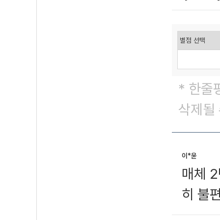
* 한줄
삭제될 
이*윤
매체 
히 불