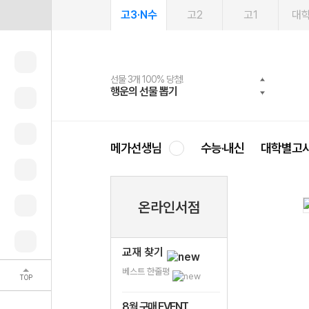
고3·N수
고2
고1
대
선물 3개 100% 당첨!
선물 100% 증정!
여름방학 스터디 캐시백
2027 러셀 단과
스마트러닝앱
메가패스
메가패스 수강생 무료혜택!
사회공헌 캠페인
행운의 선물 뽑기
메가스터디 X 올리브
메가런 썸머스쿨
강사 공개선발
설문 EVENT
3일 무료 체험권
메가클럽 멤버십
희망이룸 메가나눔
영
메가선생님
수능·내신
대학별고
온라인서점
교재 찾기
베스트 한줄평
TOP
8월 구매 EVENT