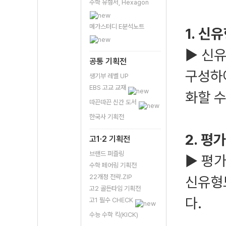
수학 유형서, Hexagon
메가스터디 E분석노트
1. 신
▶ 신유
공통 기획전
구성하
생기부 레벨 UP
EBS 고교 교재
화할 
따끈따끈 신간 도서
한국사 기획전
2. 평
고1·2 기획전
브랜드 퍼즐링
▶ 평가
수학 페어링 기획전
22개정 전략.ZIP
신유형
고2 골든타임 기획전
다.
고1 필수 CHECK
수능 수학 킥(KICK)