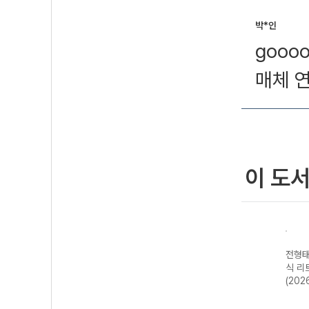
박*인
goooo
매체 
이 도
전형태
식 리
(202