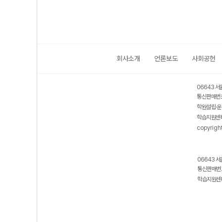
회사소개
언론보도
사회공헌
06643 서
통신판매번호
학원설립·운
학습지원센터
copyrigh
06643 서
통신판매번호
학습지원센터