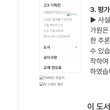
고3 기획전
3. 평
여름방학 학습진단
▶ 사설
지금은 문제풀이 타이밍
기출 북킷리스트
가원은
수능 기출 N회독
메가스터디 E실전N제
한 추
도서
수 있습
공지사항
작하여
교재 정오표
하였습
이 도