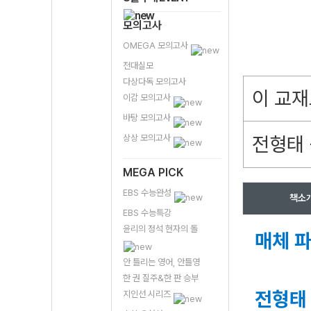
모의고사
OMEGA 모의고사
전대실모
다상다독 모의고사
이 교재
이감 모의고사
바탕 모의고사
상상 모의고사
전형태 
MEGA PICK
EBS 수능완성
책소
EBS 수능특강
윤리의 정석 현자의 돌
매체 
안 틀리는 영어, 안틀영
한 권 질주&한 판 승부
전형태 
지인선 시리즈