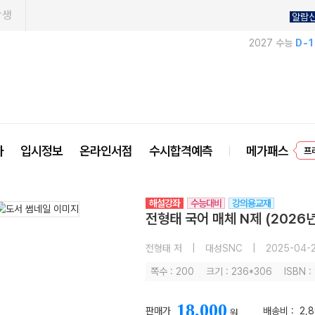
학생
알람
2027 수능
D-
사
입시정보
온라인서점
수시합격예측
메가패스
프
해설강좌
수능대비
강의용교재
전형태 국어 매체 N제 (2026
전형태 저
|
대성SNC
|
2025-04-
쪽수 : 200
크기 : 236*306
ISBN 
18,000
판매가
배송비 :
2,
원