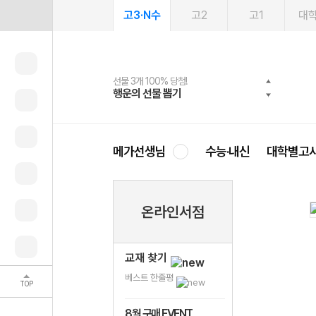
고3·N수
고2
고1
대
선물 3개 100% 당첨!
선물 100% 증정!
여름방학 스터디 캐시백
2027 러셀 단과
스마트러닝앱
메가패스
메가패스 수강생 무료혜택!
사회공헌 캠페인
행운의 선물 뽑기
메가스터디 X 올리브
메가런 썸머스쿨
강사 공개선발
설문 EVENT
3일 무료 체험권
메가클럽 멤버십
희망이룸 메가나눔
영
메가선생님
수능·내신
대학별고
온라인서점
교재 찾기
베스트 한줄평
TOP
8월 구매 EVENT