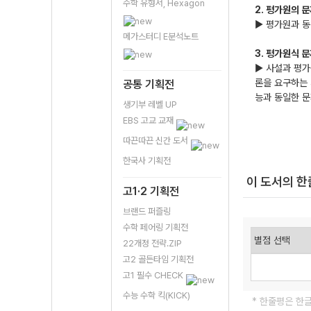
수학 유형서, Hexagon
2. 평가원의 
▶ 평가원과 동
메가스터디 E분석노트
3. 평가원식 
▶ 사설과 평가
론을 요구하는 
공통 기획전
능과 동일한 문
생기부 레벨 UP
EBS 고교 교재
따끈따끈 신간 도서
한국사 기획전
이 도서의 
고1·2 기획전
브랜드 퍼즐링
수학 페어링 기획전
22개정 전략.ZIP
고2 골든타임 기획전
고1 필수 CHECK
수능 수학 킥(KICK)
* 한줄평은 한