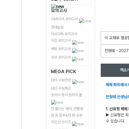
모의고사
OMEGA 모의고사
전대실모
다상다독 모의고사
이 교재로 열공
이감 모의고사
바탕 모의고사
전형태 - 202
상상 모의고사
책소
MEGA PICK
EBS 수능완성
매체 파트에서 
EBS 수능특강
윤리의 정석 현자의 돌
전형태 선생님의
안 틀리는 영어, 안틀영
1. 신유형 매체
▶ 신유형은 최
한 권 질주&한 판 승부
수 있습니다.
지인선 시리즈