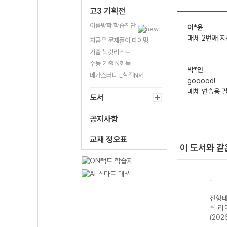
고3 기획전
여름방학 학습진단
이*윤
매체 2번째 지
지금은 문제풀이 타이밍
기출 북킷리스트
수능 기출 N회독
박*인
메가스터디 E실전N제
gooood!
매체 연습용 
도서
공지사항
교재 정오표
이 도서와 같
전형태
식 리
(202