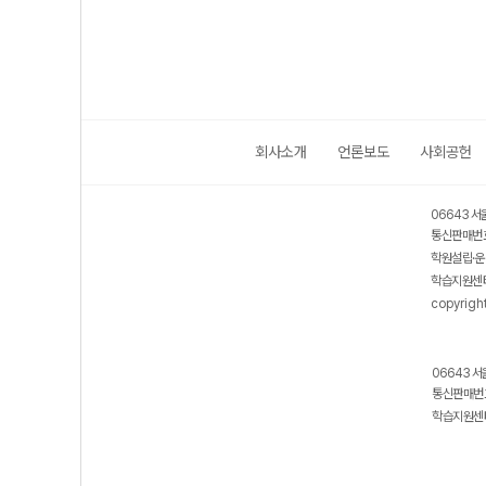
회사소개
언론보도
사회공헌
06643 서
통신판매번호
학원설립·운
학습지원센터
copyrigh
06643 서
통신판매번호
학습지원센터