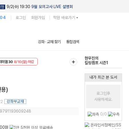
9/2(수) 19:30
9월 모의고사 LIVE 설명회
신청
104
로그인
회원가입
학원 바로가기
현우진의
강좌 · 교재 찾기
통합검색
킬링캠프 시즌1
다채로운 난도
리미엄 30
8/10(월) 마감
실전 모의고사
EVENT
8/10(월) 마감
내가 최근 본 도서
년용)
로그인후
사용하세요.
강좌부교재
22
: 9791193609248
0/0
800원