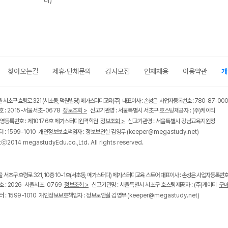
비)
찾아오는길
제휴·단체문의
강사모집
인재채용
이용약관
개
울 서초구 효령로 321 (서초동, 덕원빌딩) 메가스터디교육(주) 대표이사 : 손성은 사업자등록번호 : 780-87-00
 : 2015-서울서초-0678
정보조회 >
신고기관명 : 서울특별시 서초구 호스팅제공자 : (주)케이티
영등록번호 : 제10176호 메가스터디원격학원
정보조회 >
신고기관명 : 서울특별시 강남교육지원청
 : 1599-1010 개인정보보호책임자 : 정보보안실 김영무
(keeper@megastudy.net)
tⓒ2014 megastudyEdu.co.,Ltd. All rights reserved.
울 서초구 효령로 321, 10층 10-1호(서초동, 메가스터디) 메가스터디교육 스토어 대표이사 : 손성은 사업자등록번호 :
 : 2026-서울서초-0769
정보조회 >
신고기관명 : 서울특별시 서초구 호스팅제공자 : (주)케이티
구매
 : 1599-1010 개인정보보호책임자 : 정보보안실 김영무
(keeper@megastudy.net)