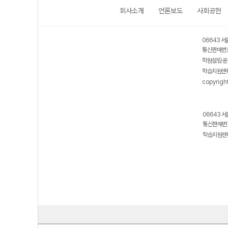
회사소개
언론보도
사회공헌
06643 서
통신판매번호
학원설립·운
학습지원센터
copyrigh
06643 서
통신판매번호
학습지원센터