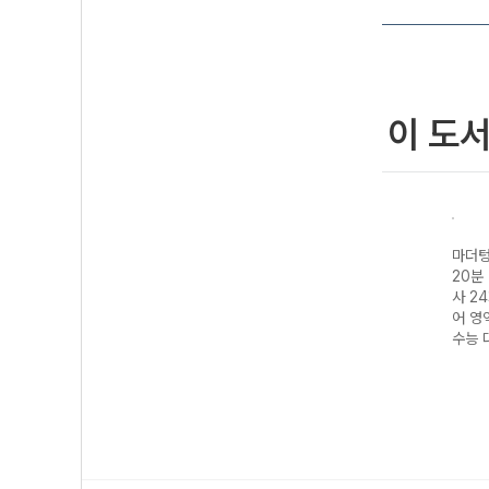
이 도
기출
마더텅 수능기출
마더텅 전국연합
마더텅 수능기출
마더텅
모의고
20분 미니모의고
학력평가 기출
전국연합 학력평
20분
3 영
사 24회 고3 수
20분 미니모의고
가 20분 미니모
사 24
27
학 영역 (2027
사 24회 고1 공
의고사 24회 고2
어 영역
수능 대비)
통수학1-22개정
영어 영역 (2026
수능 
(2026년)
년)