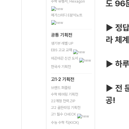
도 96
수학 유형서, Hexagon
메가스터디 E분석노트
▶ 정
공통 기획전
라 체계
생기부 레벨 UP
EBS 고교 교재
따끈따끈 신간 도서
▶ 하루
한국사 기획전
고1·2 기획전
▶ 전 
브랜드 퍼즐링
수학 페어링 기획전
공!
22개정 전략.ZIP
고2 골든타임 기획전
고1 필수 CHECK
수능 수학 킥(KICK)