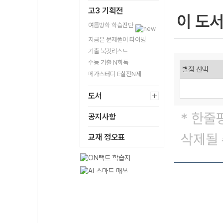
고3 기획전
이 도
여름방학 학습진단
지금은 문제풀이 타이밍
기출 북킷리스트
수능 기출 N회독
메가스터디 E실전N제
도서
* 한줄
공지사항
삭제될 
교재 정오표