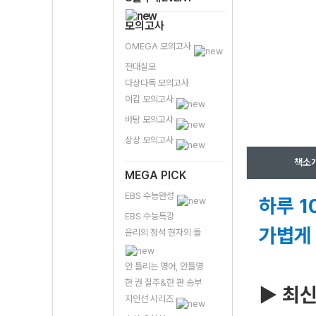
모의고사
OMEGA 모의고사
전대실모
다상다독 모의고사
이감 모의고사
바탕 모의고사
상상 모의고사
책소
MEGA PICK
EBS 수능완성
하루 1
EBS 수능특강
가볍게 
윤리의 정석 현자의 돌
안 틀리는 영어, 안틀영
한 권 질주&한 판 승부
▶ 최
지인선 시리즈