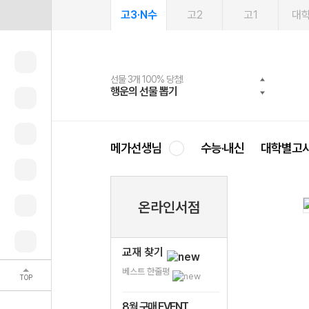
고3·N수
고2
고1
대
선물 3개 100% 당첨!
선물 100% 증정!
여름방학 스터디 캐시백
2027 러셀 단과
스마트러닝앱
메가패스
메가패스 수강생 무료혜택!
사회공헌 캠페인
행운의 선물 뽑기
메가스터디 X 올리브
메가런 썸머스쿨
강사 공개선발
설문 EVENT
3일 무료 체험권
메가클럽 멤버십
희망이룸 메가나눔
영
메가선생님
수능·내신
대학별고
온라인서점
교재 찾기
베스트 한줄평
TOP
8월 구매 EVENT