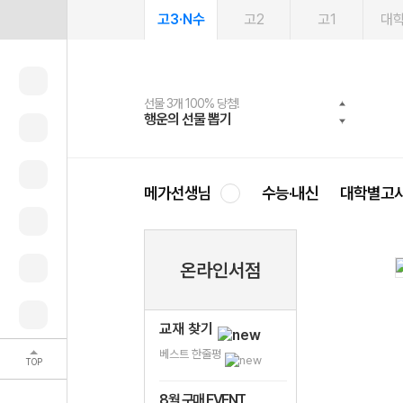
고3·N수
고2
고1
대
선물 3개 100% 당첨!
선물 100% 증정!
2027 러셀 단과
스마트러닝앱
메가패스
메가패스 수강생 무료혜택!
사회공헌 캠페인
행운의 선물 뽑기
메가스터디 X 올리브
강사 공개선발
설문 EVENT
3일 무료 체험권
메가클럽 멤버십
희망이룸 메가나눔
영
메가선생님
수능·내신
대학별고
온라인서점
교재 찾기
베스트 한줄평
TOP
8월 구매 EVENT