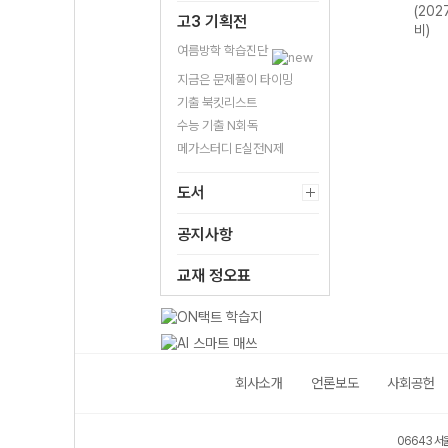
I+수학II 4점 집
(202
고3 기획전
중 (2027 수능
비)
대비)
여름방학 학습진단
지금은 문제풀이 타이밍
기출 북킷리스트
수능 기출 N회독
메가스터디 E실전N제
도서
공지사항
교재 정오표
회사소개
언론보도
사회공헌
06643 서