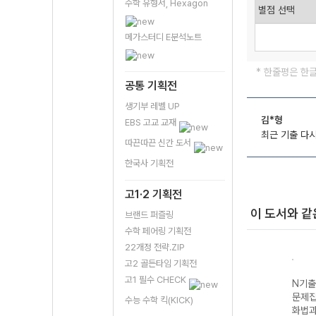
수학 유형서, Hexagon
메가스터디 E분석노트
* 한줄평은 한
공통 기획전
생기부 레벨 UP
김*형
EBS 고교 교재
최근 기출 다시
따끈따끈 신간 도서
한국사 기획전
고1·2 기획전
이 도서와 같
브랜드 퍼즐링
수학 페어링 기획전
22개정 전략.ZIP
고2 골든타임 기획전
고1 필수 CHECK
N기출 수능기출
N기출
문제집 수학영역
문제집
수능 수학 킥(KICK)
(공통과목) 수학
화법과