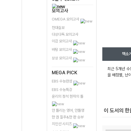
모의고사
OMEGA 모의고사
전대실모
다상다독 모의고사
이감 모의고사
바탕 모의고사
책소
상상 모의고사
최근 5개년 수
MEGA PICK
을 배점별, 난
EBS 수능완성
EBS 수능특강
윤리의 정석 현자의 돌
이 도서의 
안 틀리는 영어, 안틀영
한 권 질주&한 판 승부
지인선 시리즈