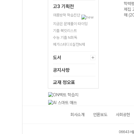
가 기
연합 학력평가 기
학력평가 기출 모
학력평가 기출문
학력평
고3 기획전
2 지
출문제집 고2 생
의고사 3개년 13
제집 고2 국어 문
제집 
26년)
명과학-22개정
회 고2 국어 영역
학 (2026년)
해 (2
여름방학 학습진단
(2026년)
(2026년)
지금은 문제풀이 타이밍
기출 북킷리스트
수능 기출 N회독
메가스터디 E실전N제
도서
공지사항
교재 정오표
회사소개
언론보도
사회공헌
06643 서