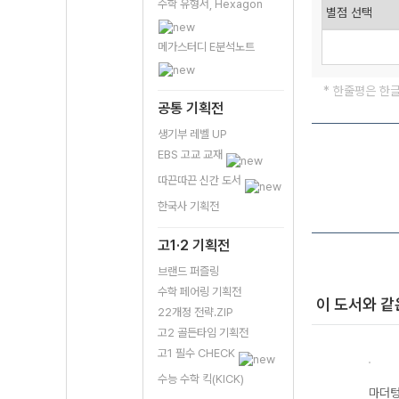
수학 유형서, Hexagon
메가스터디 E분석노트
* 한줄평은 한
공통 기획전
생기부 레벨 UP
EBS 고교 교재
따끈따끈 신간 도서
한국사 기획전
고1·2 기획전
브랜드 퍼즐링
수학 페어링 기획전
이 도서와 같
22개정 전략.ZIP
고2 골든타임 기획전
고1 필수 CHECK
수능 수학 킥(KICK)
·전국
마더텅 수능·전국
마더텅 전국연합
마더텅 전국연합
마더텅