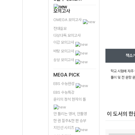
모의고사
OMEGA 모의고사
전대실모
다상다독 모의고사
이감 모의고사
바탕 모의고사
책소
상상 모의고사
학교 시험에 자주
MEGA PICK
풀이 및 전 문항 
EBS 수능완성
EBS 수능특강
윤리의 정석 현자의 돌
이 도서의 
안 틀리는 영어, 안틀영
한 권 질주&한 판 승부
지인선 시리즈