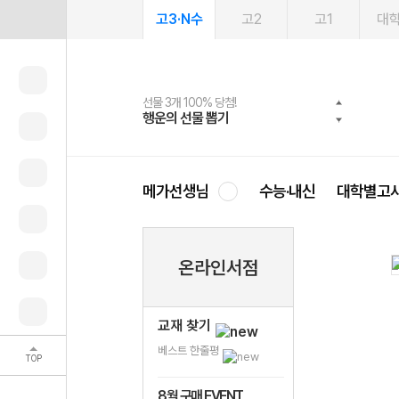
고3·N수
고2
고1
대
선물 3개 100% 당첨!
선물 100% 증정!
여름방학 스터디 캐시백
2027 러셀 단과
스마트러닝앱
메가패스
메가패스 수강생 무료혜택!
사회공헌 캠페인
행운의 선물 뽑기
메가스터디 X 올리브
메가런 썸머스쿨
강사 공개선발
설문 EVENT
3일 무료 체험권
메가클럽 멤버십
희망이룸 메가나눔
영
메가선생님
수능·내신
대학별고
온라인서점
교재 찾기
베스트 한줄평
TOP
8월 구매 EVENT