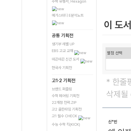
수학 유형서, Hexagon
메가스터디 E분석노트
이 도
공통 기획전
생기부 레벨 UP
EBS 고교 교재
따끈따끈 신간 도서
한국사 기획전
* 한줄
고1·2 기획전
브랜드 퍼즐링
삭제될 
수학 페어링 기획전
22개정 전략.ZIP
고2 골든타임 기획전
고1 필수 CHECK
신*빈
수능 수학 킥(KICK)