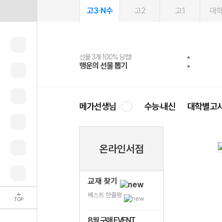
고3·N수
고2
고1
대
선물 3개 100% 당첨!
선물 100% 증정!
여름방학 스터디 캐시백
2027 러셀 단과
스마트러닝앱
메가패스
메가패스 수강생 무료혜택!
사회공헌 캠페인
행운의 선물 뽑기
메가스터디 X 올리브
메가런 썸머스쿨
강사 공개선발
설문 EVENT
3일 무료 체험권
메가클럽 멤버십
희망이룸 메가나눔
영
메가선생님
수능·내신
대학별고
온라인서점
교재 찾기
베스트 한줄평
TOP
8월 구매 EVENT