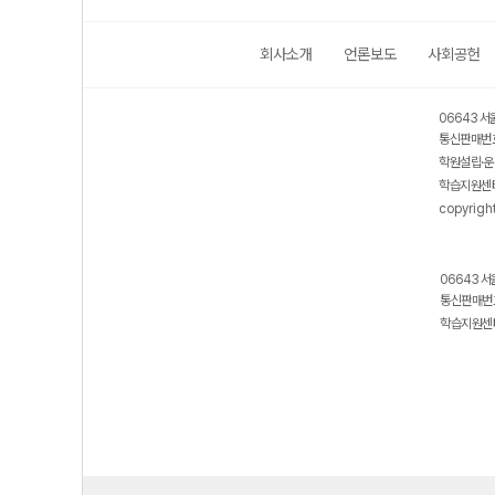
회사소개
언론보도
사회공헌
06643 서
통신판매번호
학원설립·운
학습지원센터
copyrigh
06643 서
통신판매번호
학습지원센터