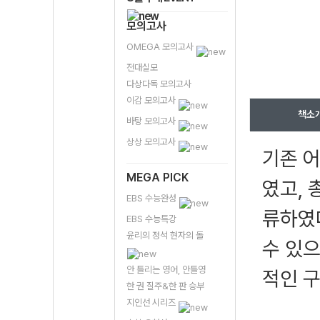
모의고사
OMEGA 모의고사
전대실모
다상다독 모의고사
이감 모의고사
책소
바탕 모의고사
상상 모의고사
기존 어
MEGA PICK
였고, 
EBS 수능완성
류하였다
EBS 수능특강
윤리의 정석 현자의 돌
수 있
안 틀리는 영어, 안틀영
적인 
한 권 질주&한 판 승부
지인선 시리즈