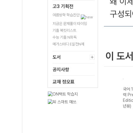
왜 이
고3 기획전
구성되
여름방학 학습진단
지금은 문제풀이 타이밍
기출 북킷리스트
수능 기출 N회독
메가스터디 E실전N제
이 도
도서
공지사항
교재 정오표
국어 
력 Pr
Editi
년용)