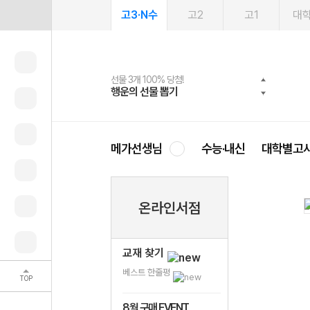
고3·N수
고2
고1
대
선물 3개 100% 당첨!
선물 100% 증정!
여름방학 스터디 캐시백
2027 러셀 단과
스마트러닝앱
메가패스
메가패스 수강생 무료혜택!
사회공헌 캠페인
행운의 선물 뽑기
메가스터디 X 올리브
메가런 썸머스쿨
강사 공개선발
설문 EVENT
3일 무료 체험권
메가클럽 멤버십
희망이룸 메가나눔
영
메가선생님
수능·내신
대학별고
온라인서점
교재 찾기
베스트 한줄평
TOP
8월 구매 EVENT