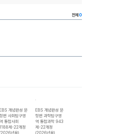
전체
0
EBS 개념완성 문
EBS 개념완성 문
EBS 개념완성 사
EBS 개념완성 
항편 사회탐구영
항편 과학탐구영
회탐구영역 현대
학탐구영역 물리
역 통합사회
역 통합과학 943
사회와 윤리-22
학-22개정
1188제-22개정
제-22개정
개정 (2026년)
(2026년)
(2026년용)
(2026년용)