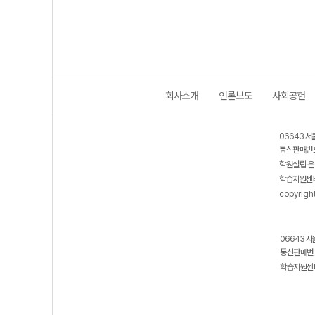
회사소개
언론보도
사회공헌
06643 서
통신판매번호
학원설립·운
학습지원센터
copyrigh
06643 서
통신판매번호
학습지원센터