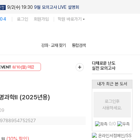
9/2(수) 19:30
9월 모의고사 LIVE 설명회
신청
104
로그인
회원가입
학원 바로가기
현우진의
강좌 · 교재 찾기
통합검색
킬링캠프 시즌1
리미엄 30
8/10(월) 마감
다채로운 난도
EVENT
8/10(월) 마감
실전 모의고사
내가 최근 본 도서
과학II (2025년용)
로그인후
사용하세요.
09
: 9788954752527
0/0
(10% 할인)
원