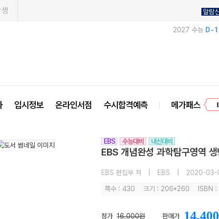
학생
알람
2027 수능
D-
프
사
입시정보
온라인서점
수시합격예측
메가패스
EBS
수능대비
내신대비
EBS 개념완성 과학탐구영역 생명
EBS 편집부 저
|
EBS
|
2020-03-
쪽수 : 430
크기 : 206*260
ISBN 
14,400
정가
16,000원
판매가