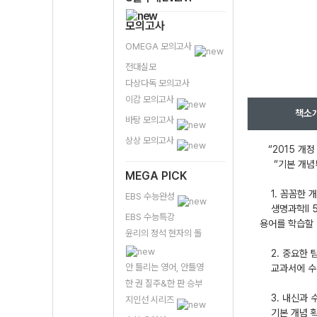
모의고사
OMEGA 모의고사
전대실모
다상다독 모의고사
이감 모의고사
책소
바탕 모의고사
상상 모의고사
“2015 개정
“기본 개념부터
MEGA PICK
1. 꼼꼼한 개
EBS 수능완성
생명과학Ⅱ 5
EBS 수능특강
용어를 학습할 
윤리의 정석 현자의 돌
2. 중요한 탐
안 틀리는 영어, 안틀영
교과서에 수록된
한 권 질주&한 판 승부
3. 내신과 수
지인선 시리즈
기본 개념 확인