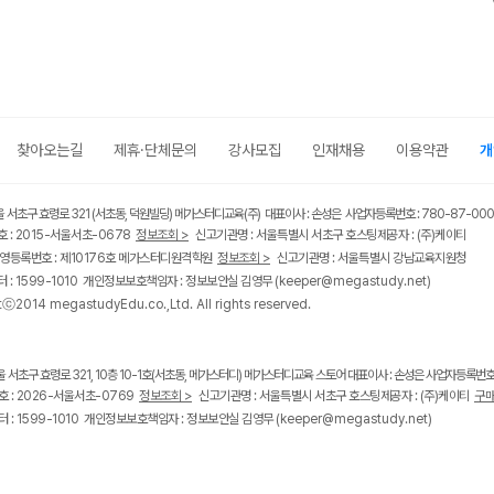
찾아오는길
제휴·단체문의
강사모집
인재채용
이용약관
개
울 서초구 효령로 321 (서초동, 덕원빌딩) 메가스터디교육(주) 대표이사 : 손성은 사업자등록번호 : 780-87-00
 : 2015-서울서초-0678
정보조회 >
신고기관명 : 서울특별시 서초구 호스팅제공자 : (주)케이티
영등록번호 : 제10176호 메가스터디원격학원
정보조회 >
신고기관명 : 서울특별시 강남교육지원청
 : 1599-1010 개인정보보호책임자 : 정보보안실 김영무
(keeper@megastudy.net)
tⓒ2014 megastudyEdu.co.,Ltd. All rights reserved.
울 서초구 효령로 321, 10층 10-1호(서초동, 메가스터디) 메가스터디교육 스토어 대표이사 : 손성은 사업자등록번호 :
 : 2026-서울서초-0769
정보조회 >
신고기관명 : 서울특별시 서초구 호스팅제공자 : (주)케이티
구매
 : 1599-1010 개인정보보호책임자 : 정보보안실 김영무
(keeper@megastudy.net)