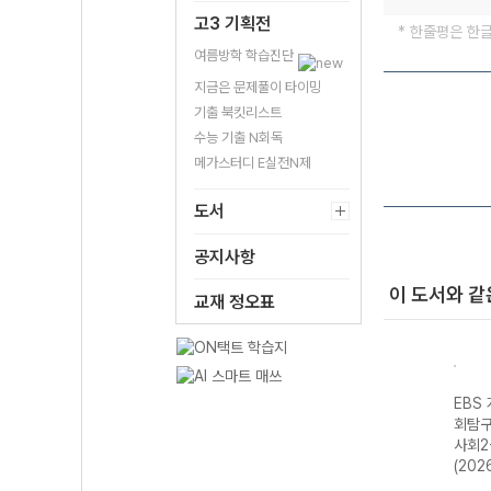
고3 기획전
* 한줄평은 한
여름방학 학습진단
지금은 문제풀이 타이밍
기출 북킷리스트
수능 기출 N회독
메가스터디 E실전N제
도서
공지사항
이 도서와 같
교재 정오표
성 과
EBS 개념완성 과
EBS 개념완성 과
EBS 개념완성 한
EBS
화
학탐구영역 생명
학탐구영역 지구
국사-22개정
회탐구
과학-22개정
과학-22개정
(2026년용)
사회2
(2026년)
(2026년)
(202