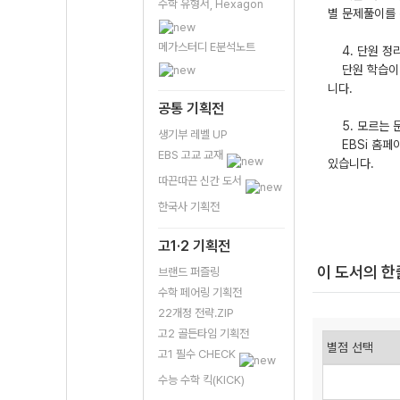
수학 유형서, Hexagon
별 문제풀이를 
메가스터디 E분석노트
4. 단원 정리
단원 학습이 
니다.
공통 기획전
5. 모르는 
생기부 레벨 UP
EBSi 홈페이
EBS 고교 교재
있습니다.
따끈따끈 신간 도서
한국사 기획전
고1·2 기획전
이 도서의 
브랜드 퍼즐링
수학 페어링 기획전
22개정 전략.ZIP
고2 골든타임 기획전
고1 필수 CHECK
수능 수학 킥(KICK)