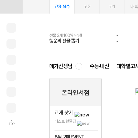
고3·N수
고2
고1
대
선물 3개 100% 당첨!
선물 100% 증정!
여름방학 스터디 캐시백
2027 러셀 단과
스마트러닝앱
메가패스
메가패스 수강생 무료혜택!
사회공헌 캠페인
행운의 선물 뽑기
메가스터디 X 올리브
메가런 썸머스쿨
강사 공개선발
설문 EVENT
3일 무료 체험권
메가클럽 멤버십
희망이룸 메가나눔
영
메가선생님
수능·내신
대학별고
온라인서점
교재 찾기
베스트 한줄평
TOP
8월 구매 EVENT