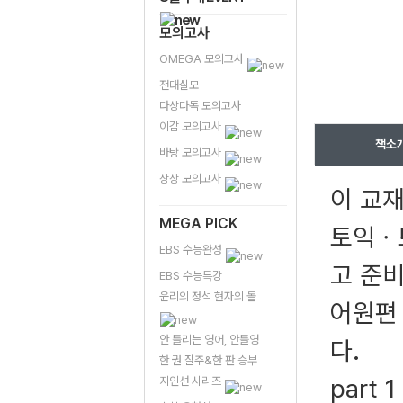
모의고사
OMEGA 모의고사
전대실모
다상다독 모의고사
이감 모의고사
책소
바탕 모의고사
상상 모의고사
이 교재
MEGA PICK
토익ㆍ
EBS 수능완성
고 준비
EBS 수능특강
윤리의 정석 현자의 돌
어원편
안 틀리는 영어, 안틀영
다.
한 권 질주&한 판 승부
part 
지인선 시리즈