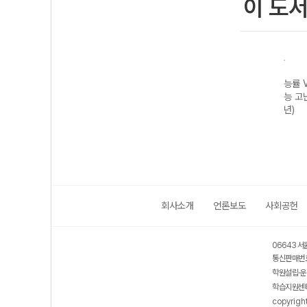
이 도
능률 
능 고
년)
회사소개
언론보도
사회공헌
06643 서
통신판매번호
학원설립·운
학습지원센터
copyrigh