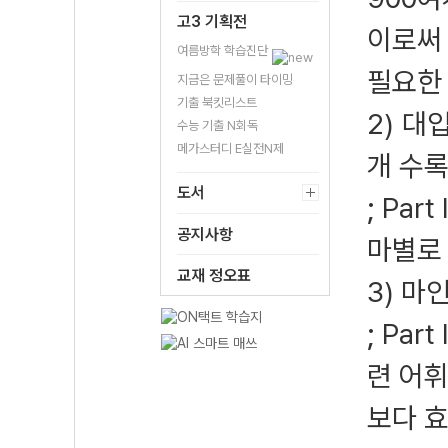
고3 기획전
이로써
여름방학 학습진단
필요한
지금은 문제풀이 타이밍
기출 북킷리스트
2) 대
수능 기출 N회독
메가스터디 E실전N제
개 수
도서
; Pa
공지사항
마별로
교재 정오표
3) 마
; Pa
련 어
보다 