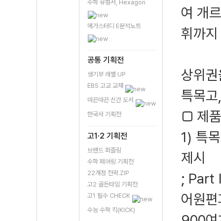
수학 유형서, Hexagon
여 개르
메가스터디 E분석노트
휘까지 
공통 기획전
상위권을
생기부 레벨 UP
EBS 고교 교재
특목고,
따끈따끈 신간 도서
□ 제품
한국사 기획전
1) 특
고1·2 기획전
브랜드 퍼즐링
제시
수학 페어링 기획전
22개정 전략.ZIP
; Pa
고2 골든타임 기획전
어원편과
고1 필수 CHECK
수능 수학 킥(KICK)
900