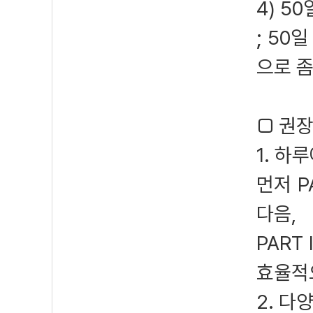
4) 5
; 50
으로 좀
□ 권
1. 하
먼저 P
다음,
PART
효율적
2. 다