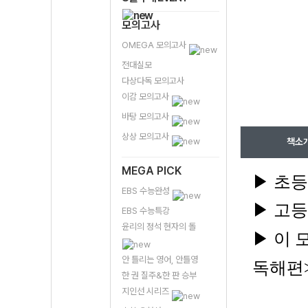
모의고사
OMEGA 모의고사
전대실모
다상다독 모의고사
이감 모의고사
바탕 모의고사
상상 모의고사
책소
MEGA PICK
▶ 초
EBS 수능완성
▶ 고
EBS 수능특강
윤리의 정석 현자의 돌
▶ 이 
안 틀리는 영어, 안틀영
독해편
한 권 질주&한 판 승부
지인선 시리즈