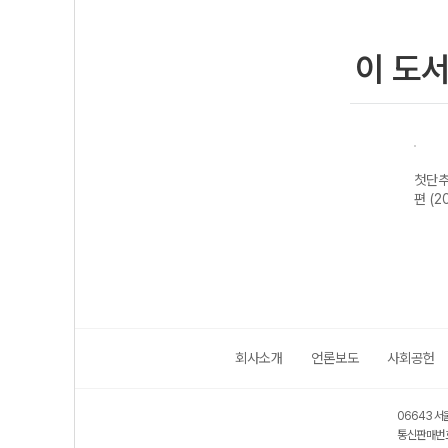
이 도
실전
첫단추 듣기실전
첫단추 BASIC
첫단추 BASIC
첫단추
용)
편 듣기 모의고사
문법어법편 1
문법어법편 2
편 (2
20회 (2026년)
(2026년용)
(2026년용)
회사소개
언론보도
사회공헌
06643 서
통신판매번호