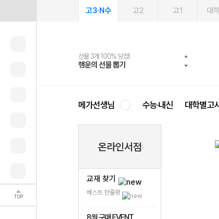
고3·N수
고2
고1
대
선물 3개 100% 당첨!
선물 100% 증정!
여름방학 스터디 캐시백
2027 러셀 단과
스마트러닝앱
메가패스
메가패스 수강생 무료혜택!
사회공헌 캠페인
행운의 선물 뽑기
메가스터디 X 올리브
메가런 썸머스쿨
강사 공개선발
설문 EVENT
3일 무료 체험권
메가클럽 멤버십
희망이룸 메가나눔
영
메가선생님
수능·내신
대학별고
온라인서점
교재 찾기
베스트 한줄평
TOP
8월 구매 EVENT