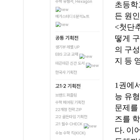
수학 유형서, Hexagon
초등학교
든 원인
메가스터디 E분석노트
<첫단추
떻게 구
공통 기획전
생기부 레벨 UP
의 구성
EBS 고교 교재
지 등 
따끈따끈 신간 도서
한국사 기획전
1권에서
고1·2 기획전
능 유형
브랜드 퍼즐링
수학 페어링 기획전
문제를 
22개정 전략.ZIP
고2 골든타임 기획전
즈를 학
고1 필수 CHECK
다. 이
수능 수학 킥(KICK)