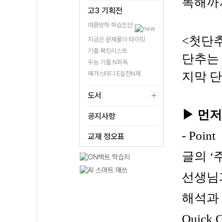
독해까지
고3 기획전
여름방학 학습진단
<첫단추
지금은 문제풀이 타이밍
기출 북킷리스트
단추는 
수능 기출 N회독
메가스터디 E실전N제
지막 
도서
▶ 먼저
공지사항
- Point
교재 정오표
글의 ‘
선생님
해석과 
Quic