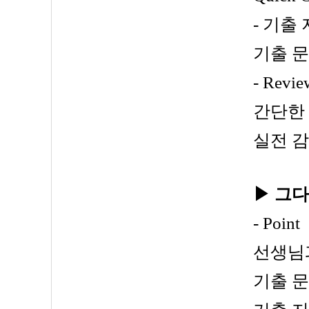
- 기출 
기출 문
- Revie
간단한 
실전 감
▶
그다
- Point
선생님과
기출 