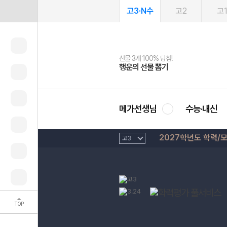
고3·N수
고2
고
선물 3개 100% 당첨!
선물 100% 증정!
여름방학 스터디 캐시백
2027 러셀 단과
스마트러닝앱
메가패스
메가패스 수강생 무료혜택!
사회공헌 캠페인
행운의 선물 뽑기
메가스터디 X 올리브
메가런 썸머스쿨
강사 공개선발
설문 EVENT
3일 무료 체험권
메가클럽 멤버십
희망이룸 메가나눔
영
메가선생님
수능·내신
2027학년도 학력/
TOP