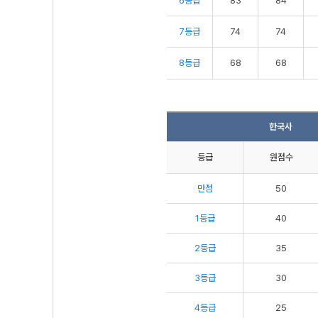
6등급
83
84
7등급
74
74
8등급
68
68
한국사
등급
원점수
만점
50
1등급
40
2등급
35
3등급
30
4등급
25