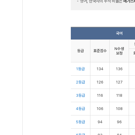
영어, 한국사의 누적 비율은
메가스
국어
N수생
등급
표준점수
보정
1등급
134
136
2등급
126
127
3등급
116
118
4등급
106
108
5등급
94
96