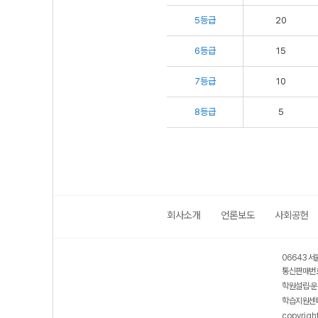
5등급
20
6등급
15
7등급
10
8등급
5
회사소개
언론보도
사회공헌
06643 서
통신판매번호
학원설립·운
학습지원센터
copyrigh