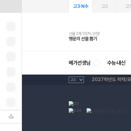
고3·N수
고2
고
선물 3개 100% 당첨!
선물 100% 증정!
여름방학 스터디 캐시백
2027 러셀 단과
스마트러닝앱
메가패스
메가패스 수강생 무료혜택!
사회공헌 캠페인
행운의 선물 뽑기
메가스터디 X 올리브
메가런 썸머스쿨
강사 공개선발
설문 EVENT
3일 무료 체험권
메가클럽 멤버십
희망이룸 메가나눔
영
메가선생님
수능·내신
2027학년도 학력/
TOP