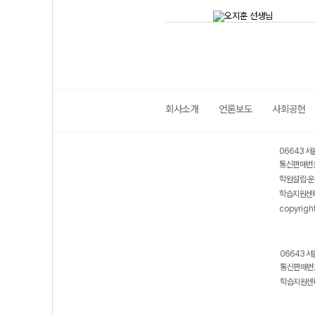
회사소개
언론보도
사회공헌
06643 서
통신판매번호
학원설립·운
학습지원센터
copyrigh
06643 서
통신판매번호
학습지원센터