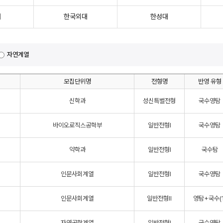
대
한국외대
한성대
자연계열
모집단위명
전형명
반영 유형
신학과
성신특별전형
국수영탐
바이오로직스공학부
일반전형Ⅰ
국수영탐
약학과
일반전형Ⅰ
국수탐
인문사회계열
일반전형Ⅰ
국수영탐
인문사회계열
일반전형Ⅱ
영탐+국수(1
자연공학계열
일반전형Ⅰ
국수영탐