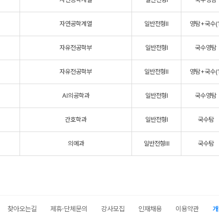
자연공학계열
일반전형Ⅱ
영탐+국수(1
자유전공학부
일반전형Ⅰ
국수영탐
자유전공학부
일반전형Ⅱ
영탐+국수(1
AI의공학과
일반전형Ⅰ
국수영탐
간호학과
일반전형Ⅰ
국수탐
의예과
일반전형Ⅲ
국수탐
찾아오는길
제휴·단체문의
강사모집
인재채용
이용약관
개