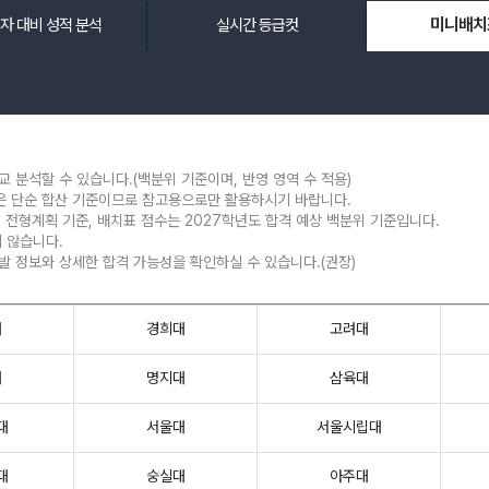
미니배치
자 대비 성적 분석
실시간 등급컷
메가스터디
교 분석할 수 있습니다.(백분위 기준이며, 반영 영역 수 적용)
않은 단순 합산 기준이므로 참고용으로만 활용하시기 바랍니다.
시 전형계획 기준, 배치표 점수는 2027학년도 합격 예상 백분위 기준입니다.
 않습니다.
선발 정보와 상세한 합격 가능성을 확인하실 수 있습니다.(권장)
대
경희대
고려대
대
명지대
삼육대
대
서울대
서울시립대
대
숭실대
아주대