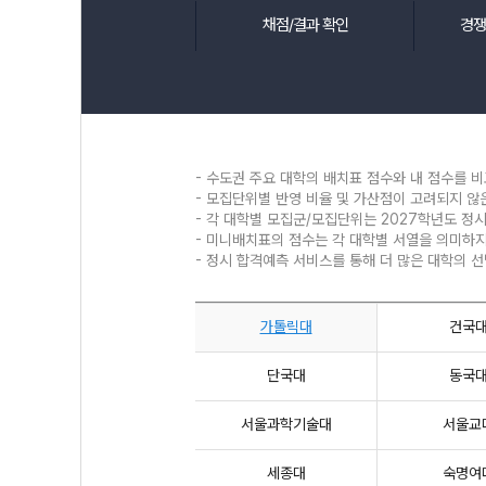
채점/결과 확인
경쟁
- 수도권 주요 대학의 배치표 점수와 내 점수를 비
- 모집단위별 반영 비율 및 가산점이 고려되지 
- 각 대학별 모집군/모집단위는 2027학년도 정
- 미니배치표의 점수는 각 대학별 서열을 의미하지
- 정시 합격예측 서비스를 통해 더 많은 대학의 
가톨릭대
건국
단국대
동국
서울과학기술대
서울교
세종대
숙명여