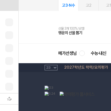
고3·N수
고2
고
선물 3개 100% 당첨!
선물 100% 증정!
여름방학 스터디 캐시백
2027 러셀 단과
스마트러닝앱
메가패스
메가패스 수강생 무료혜택!
사회공헌 캠페인
행운의 선물 뽑기
메가스터디 X 올리브
메가런 썸머스쿨
강사 공개선발
설문 EVENT
3일 무료 체험권
메가클럽 멤버십
희망이룸 메가나눔
영
메가선생님
수능·내신
2027학년도 학력/모의평가
TOP