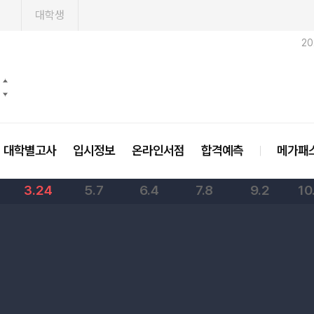
1
대학생
2
대학별고사
입시정보
온라인서점
합격예측
메가패
3.24
5.7
6.4
7.8
9.2
10