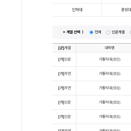
인하대
중앙
> 계열 선택 ㅣ
전체
인문계열
[군]
계열
대학명
[가]
인문
가톨릭대(성신)
[가]
자연
가톨릭대(성심)
[가]
자연
가톨릭대(성심)
[가]
인문
가톨릭대(성심)
[가]
인문
가톨릭대(성심)
[다]
자연
가톨릭대(성심)