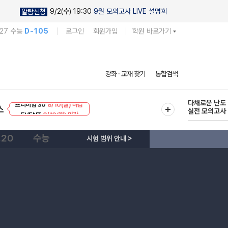
9/2(수) 19:30
9월 모의고사 LIVE 설명회
알람신청
027 수능
D-105
로그인
회원가입
학원 바로가기
현우진의
강좌 · 교재 찾기
통합검색
킬링캠프 시즌
프리미엄 30
8/10(월) 마감
다채로운 난도
스
EVENT
8/10(월) 마감
실전 모의고사
.20
수능
시험 범위 안내 >