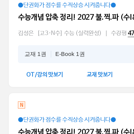
●단권화가 점수를 수직상승 시켜줍니다●
수능개념 압축 정리! 2027 불.찍.파 (수
김성은
[고3·N수] 수능 (실력완성)
|
수강평
4
교재 1권
E-Book 1권
OT/강의 맛보기
교재 맛보기
N
●단권화가 점수를 수직상승 시켜줍니다●
수능개념 압축 정리! 2027 불.찍.파 (수