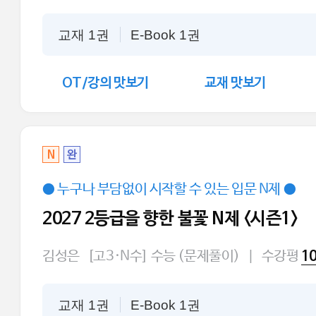
교재 1권
E-Book 1권
OT/강의 맛보기
교재 맛보기
N
완
● 누구나 부담없이 시작할 수 있는 입문 N제 ●
2027 2등급을 향한 불꽃 N제 <시즌1>
김성은
[고3·N수] 수능 (문제풀이)
|
수강평
1
교재 1권
E-Book 1권