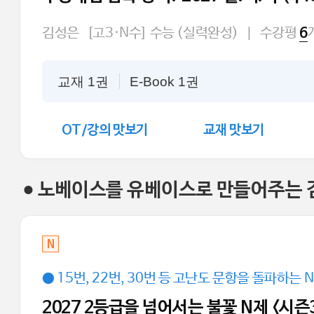
김성은
[고3·N수] 수능 (실력완성)
|
수강평
6
교재 1권
E-Book 1권
OT/강의 맛보기
교재 맛보기
● 노베이스를 유베이스로 만들어주는 김
N
● 15번, 22번, 30번 등 고난도 문항을 돌파하는 
2027 2등급을 넘어서는 불꽃 N제 <시즌