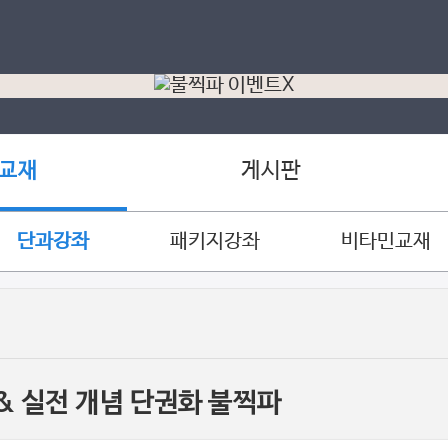
게시판
 교재
단과강좌
패키지강좌
비타민교재
념 & 실전 개념 단권화 불찍파