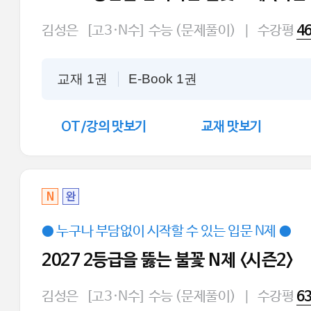
김성은
[고3·N수] 수능 (문제풀이)
|
수강평
4
교재 1권
E-Book 1권
OT/강의 맛보기
교재 맛보기
N
완
● 누구나 부담없이 시작할 수 있는 입문 N제 ●
2027 2등급을 뚫는 불꽃 N제 <시즌2>
김성은
[고3·N수] 수능 (문제풀이)
|
수강평
6