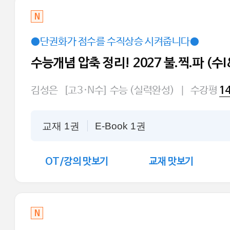
N
●단권화가 점수를 수직상승 시켜줍니다●
수능개념 압축 정리! 2027 불.찍.파 (수
김성은
[고3·N수] 수능 (실력완성)
|
수강평
1
교재 1권
E-Book 1권
OT/강의 맛보기
교재 맛보기
N