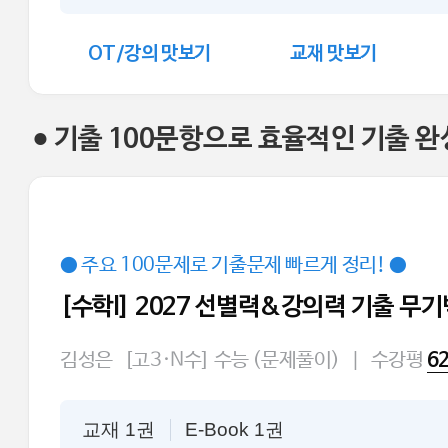
OT/강의 맛보기
교재 맛보기
● 기출 100문항으로 효율적인 기출 완
● 주요 100문제로 기출문제 빠르게 정리! ●
[수학l] 2027 선별력&강의력 기출 무기
김성은
[고3·N수] 수능 (문제풀이)
|
수강평
6
교재 1권
E-Book 1권