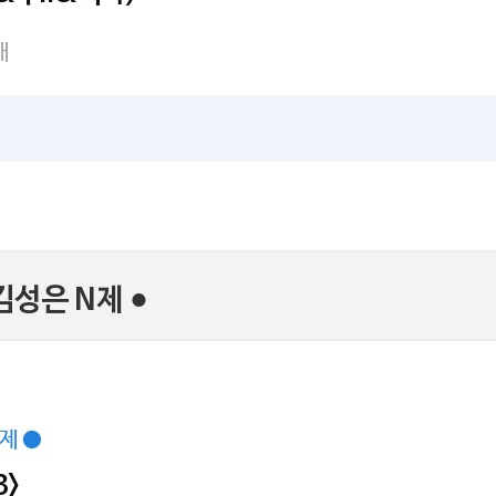
개
성은 N제 ●
N제 ●
3>