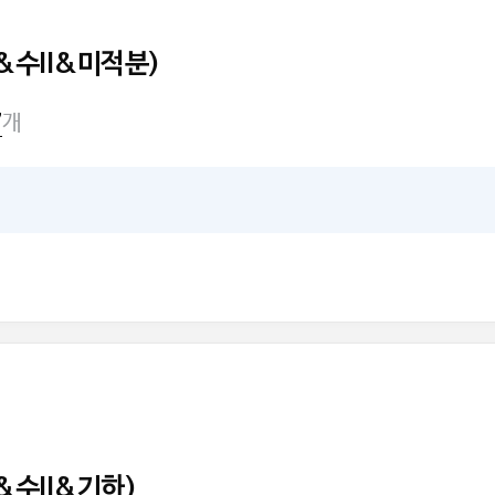
I&수II&미적분)
개
7
I&수II&기하)