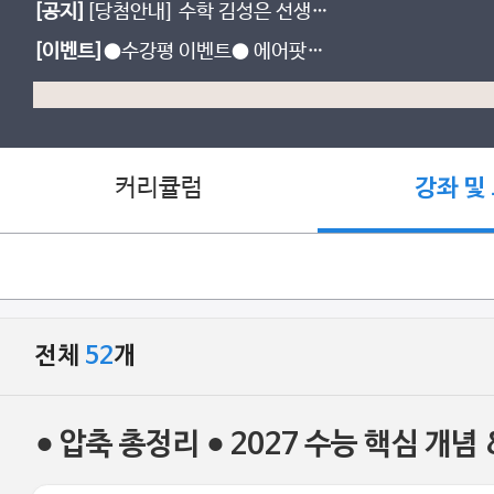
[공지]
[당첨안내] 수학 김성은 선생님
수강평 이벤트
[이벤트]
●수강평 이벤트● 에어팟끼
고, 불꽃양말 신고 수능 슈퍼초대박!
커리큘럼
강좌 및
전체
52
개
● 압축 총정리 ● 2027 수능 핵심 개