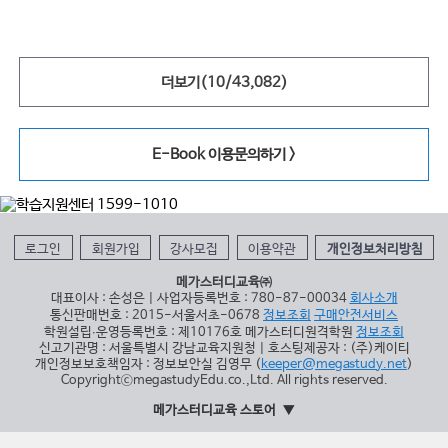
더보기(
10
/
43,082
)
E-Book 이용문의하기 >
로그인
회원가입
강사모집
이용약관
개인정보처리방침
메가스터디교육㈜
대표이사 : 손성은 | 사업자등록번호 : 780-87-00034
회사소개
통신판매번호 : 2015-서울서초-0678
정보조회
구매안전서비스
학원설립∙운영등록번호 : 제10176호 메가스터디원격학원
정보조회
신고기관명 : 서울특별시 강남교육지원청 | 호스팅제공자 : (주)케이티
개인정보보호책임자 : 정보보안실 김영무 (
keeper@megastudy.net
)
CopyrightⓒmegastudyEdu.co.,Ltd. All rights reserved.
메가스터디교육 스토어