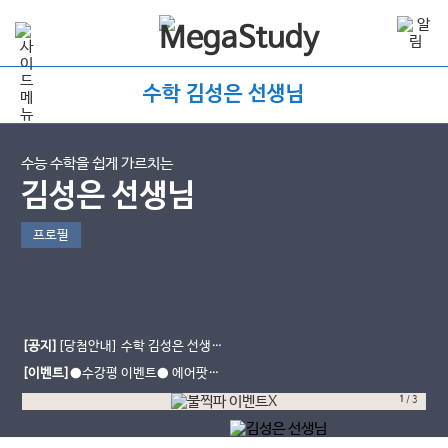
수학 김성은 선생님
수능 수학을 쉽게 가르치는
김성은 선생님
프로필
[공지]
[당첨안내] 수학 김성은 선생님
수강평 이벤트
[이벤트]
●수강평 이벤트● 에어팟끼
고, 불꽃양말 신고 수능 슈퍼초대박!
1
/
3