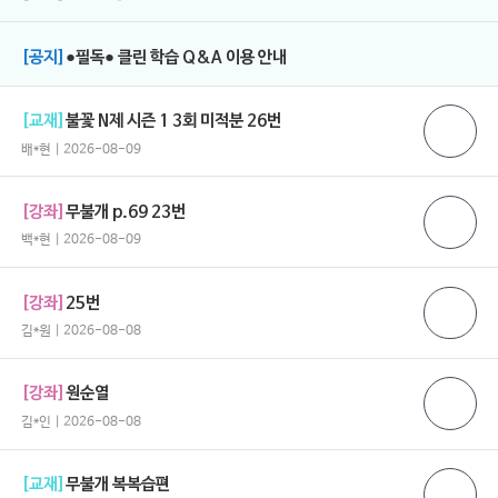
[공지]
●필독● 클린 학습 Q&A 이용 안내
[교재]
불꽃 N제 시즌 1 3회 미적분 26번
배*현 | 2026-08-09
[강좌]
무불개 p.69 23번
백*현 | 2026-08-09
[강좌]
25번
김*원 | 2026-08-08
[강좌]
원순열
김*인 | 2026-08-08
[교재]
무불개 복복습편