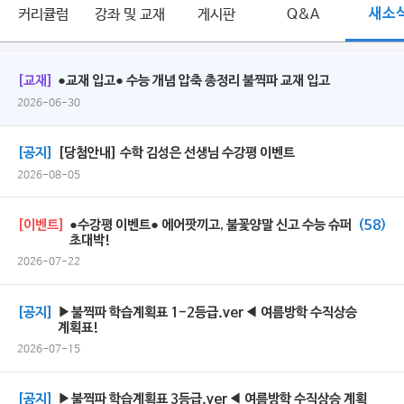
커리큘럼
강좌 및 교재
게시판
Q&A
새소
[교재]
●교재 입고● 수능 개념 압축 총정리 불찍파 교재 입고
2026-06-30
[공지]
[당첨안내] 수학 김성은 선생님 수강평 이벤트
2026-08-05
[이벤트]
●수강평 이벤트● 에어팟끼고, 불꽃양말 신고 수능 슈퍼
(58)
초대박!
2026-07-22
[공지]
▶불찍파 학습계획표 1-2등급.ver◀ 여름방학 수직상승
계획표!
2026-07-15
[공지]
▶불찍파 학습계획표 3등급.ver◀ 여름방학 수직상승 계획