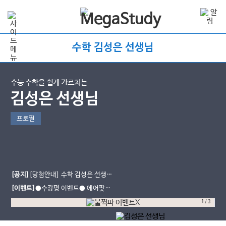
수학 김성은 선생님
수능 수학을 쉽게 가르치는
김성은 선생님
프로필
[공지]
[당첨안내] 수학 김성은 선생님
수강평 이벤트
[이벤트]
●수강평 이벤트● 에어팟끼
고, 불꽃양말 신고 수능 슈퍼초대박!
1
/
3