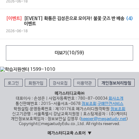
2026-06-18
[이벤트]
[EVENT] 확통은 김성은으로 모이자! 불꽃 굿즈 반 배송
(4)
이벤트
2026-06-18
더보기(
10
/
59
)
로그인
회원가입
강사모집
이용약관
개인정보처리방침
메가스터디교육㈜
대표이사 : 손성은 | 사업자등록번호 : 780-87-00034
회사소개
통신판매번호 : 2015-서울서초-0678
정보조회
구매안전서비스
학원설립∙운영등록번호 : 제10176호 메가스터디원격학원
정보조회
신고기관명 : 서울특별시 강남교육지원청 | 호스팅제공자 : (주)케이티
개인정보보호책임자 : 정보보안실 김영무 (
keeper@megastudy.net
)
CopyrightⓒmegastudyEdu.co.,Ltd. All rights reserved.
메가스터디교육 스토어