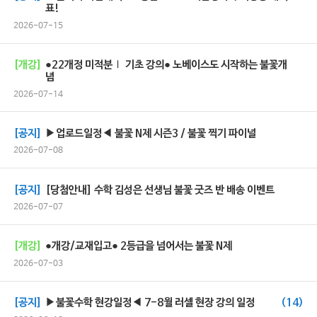
표!
2026-07-15
[개강]
●22개정 미적분Ⅰ 기초 강의● 노베이스도 시작하는 불꽃개
념
2026-07-14
[공지]
▶업로드일정◀ 불꽃 N제 시즌3 / 불꽃 찍기 파이널
2026-07-08
[공지]
[당첨안내] 수학 김성은 선생님 불꽃 굿즈 반 배송 이벤트
2026-07-07
[개강]
●개강/교재입고● 2등급을 넘어서는 불꽃 N제
2026-07-03
[공지]
▶불꽃수학 현강일정◀ 7-8월 러셀 현장 강의 일정
(14)