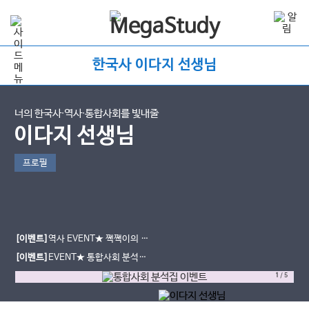
한국사 이다지 선생님
너의 한국사∙역사∙통합사회를 빛내줄
이다지 선생님
프로필
[이벤트]
역사 EVENT★ 짹짹이의 고
민 남기면, 시원한 여름 간식 선물!
[이벤트]
EVENT★ 통합사회 분석집
도 받고, 간식도 먹자!
1
/
5