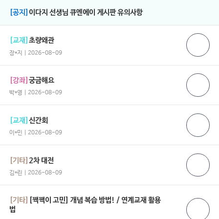
[공지]
이다지 선생님 큐엔에이 게시판 유의사항
[교재]
초량왜관
장*지 | 2026-08-09
[강좌]
궁금해요
박*영 | 2026-08-09
[교재]
신간회
이*민 | 2026-08-09
[기타]
2차 대전
김*린 | 2026-08-09
[기타]
[짹짹이 고민] 개념 복습 방법! / 연계교재 활용
법