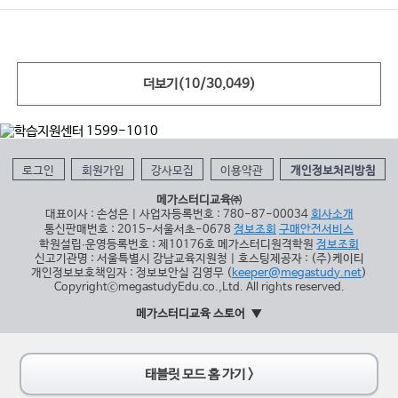
더보기(
10
/
30,049
)
로그인
회원가입
강사모집
이용약관
개인정보처리방침
메가스터디교육㈜
대표이사 : 손성은 | 사업자등록번호 : 780-87-00034
회사소개
통신판매번호 : 2015-서울서초-0678
정보조회
구매안전서비스
학원설립∙운영등록번호 : 제10176호 메가스터디원격학원
정보조회
신고기관명 : 서울특별시 강남교육지원청 | 호스팅제공자 : (주)케이티
개인정보보호책임자 : 정보보안실 김영무 (
keeper@megastudy.net
)
CopyrightⓒmegastudyEdu.co.,Ltd. All rights reserved.
메가스터디교육 스토어
태블릿 모드 홈 가기 >