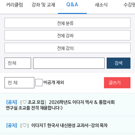
커리큘럼
강좌 및 교재
Q&A
새소식
수강
전체 분류
전체 강좌
전체 강의
검색
비공개 제외
글쓰기
[공지]
［♡ 조교 모집］2026학년도 이다지 역사 & 통합사회
연구실 조교를 전격 채용합니다:)
[공지]
［♡］이다지T 한국사 내신완성 교과서-강의 목차