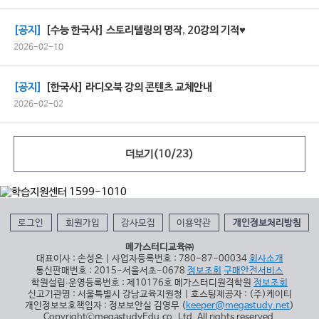
[공지]
[수능 한국사] 스토리텔링의 명작, 20강의 기적♥
2026-02-10
[공지]
[한국사] 라디오북 강의 콘텐츠 교체안내
2026-02-02
더보기(
10
/
23
)
로그인
회원가입
강사모집
이용약관
개인정보처리방침
메가스터디교육㈜
대표이사 : 손성은 | 사업자등록번호 : 780-87-00034
회사소개
통신판매번호 : 2015-서울서초-0678
정보조회
구매안전서비스
학원설립∙운영등록번호 : 제10176호 메가스터디원격학원
정보조회
신고기관명 : 서울특별시 강남교육지원청 | 호스팅제공자 : (주)케이티
개인정보보호책임자 : 정보보안실 김영무 (
keeper@megastudy.net
)
CopyrightⓒmegastudyEdu.co.,Ltd. All rights reserved.