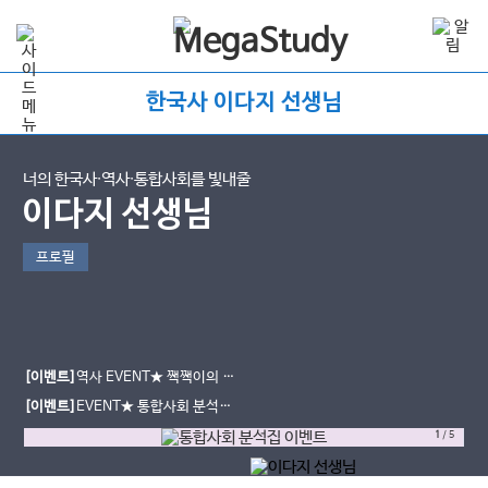
한국사 이다지 선생님
너의 한국사∙역사∙통합사회를 빛내줄
이다지 선생님
프로필
[이벤트]
역사 EVENT★ 짹짹이의 고
민 남기면, 시원한 여름 간식 선물!
[이벤트]
EVENT★ 통합사회 분석집
도 받고, 간식도 먹자!
1
/
5