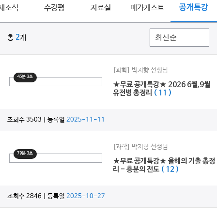
새소식
수강평
자료실
메가캐스트
공개특강
총
2
개
[과학] 박지향 선생님
45분 3초
★무료 공개특강★ 2026 6월,9월
유전병 총정리
( 11 )
조회수 3503 | 등록일
2025-11-11
[과학] 박지향 선생님
79분 3초
★무료 공개특강★ 올해의 기출 총정
리 - 흥분의 전도
( 12 )
조회수 2846 | 등록일
2025-10-27